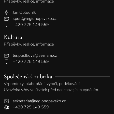
Příspěvky, reakce, informace
Jan Obludník
sport@regionopavsko.cz
+420 725 149 559
Kultura
Příspěvky, reakce, informace
ter.pustkova@seznam.cz
+420 725 149 559
Společenská rubrika
Vzpomínky, blahopřání, výročí, poděkování
Uzávěrka vždy ve čtvrtek před nadcházejícím vydáním.
sekretariat@regionopavsko.cz
+420 725 149 559