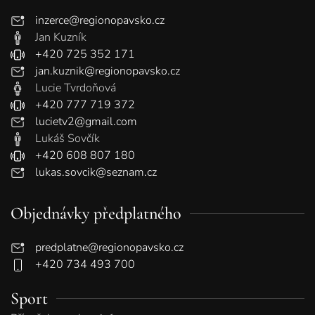
inzerce@regionopavsko.cz
Jan Kuzník
+420 725 352 171
jan.kuznik@regionopavsko.cz
Lucie Tvrdoňová
+420 777 719 372
lucietv2@gmail.com
Lukáš Sovčík
+420 608 807 180
lukas.sovcik@seznam.cz
Objednávky předplatného
predplatne@regionopavsko.cz
+420 734 493 700
Sport