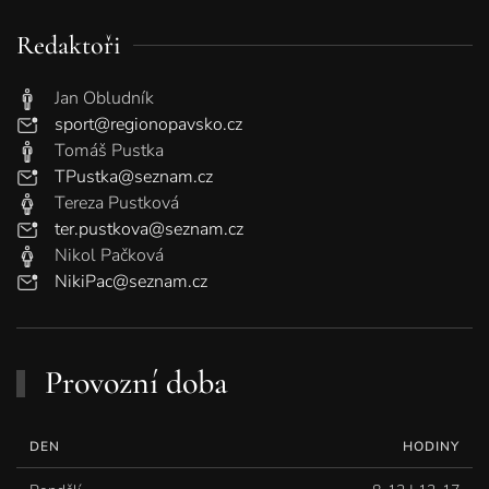
Redaktoři
Jan Obludník
sport@regionopavsko.cz
Tomáš Pustka
TPustka@seznam.cz
Tereza Pustková
ter.pustkova@seznam.cz
Nikol Pačková
NikiPac@seznam.cz
Provozní doba
DEN
HODINY