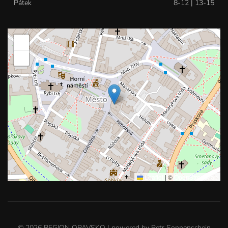
Pátek
8-12 | 13-15
+
−
Leaflet
|
©
OpenStreetMap
©
2026
REGION OPAVSKO | powered by
Petr Sonnenschein