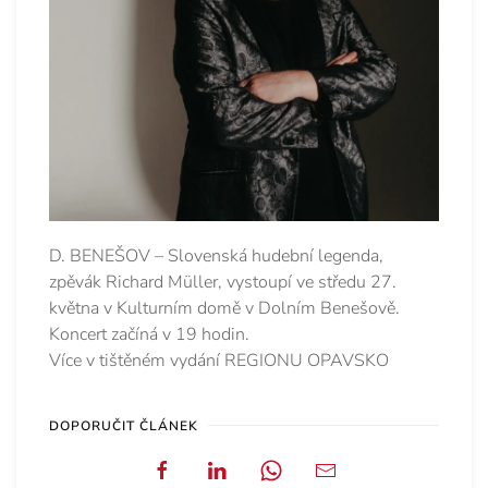
D. BENEŠOV – Slovenská hudební legenda,
zpěvák Richard Müller, vystoupí ve středu 27.
května v Kulturním domě v Dolním Benešově.
Koncert začíná v 19 hodin.
Více v tištěném vydání REGIONU OPAVSKO
DOPORUČIT ČLÁNEK