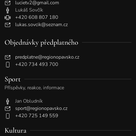
lucietv2@gmail.com
Lukáš Sovčík
+420 608 807 180
lukas.sovcik@seznam.cz
Objednávky předplatného
predplatne@regionopavsko.cz
+420 734 493 700
Sport
Příspěvky, reakce, informace
Jan Obludník
sport@regionopavsko.cz
+420 725 149 559
Kultura