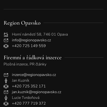
Region Opavsko
Horní náměstí 58, 746 01 Opava
info@regionopavsko.cz
+420 725 149 559
Firemní a řádková inzerce
Plošná inzerce, PR články
inzerce@regionopavsko.cz
Jan Kuzník
+420 725 352 171
jan.kuznik@regionopavsko.cz
Lucie Tvrdoňová
+420 777 719 372