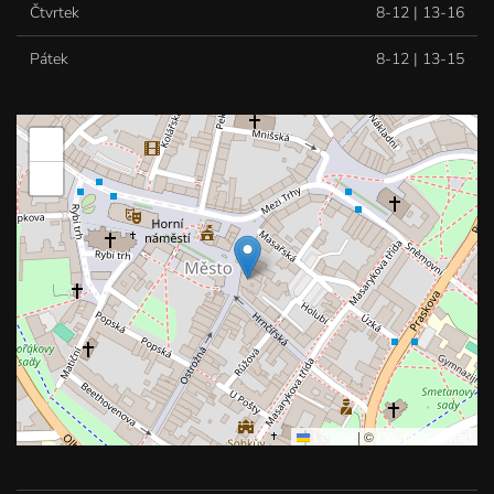
Čtvrtek
8-12 | 13-16
Pátek
8-12 | 13-15
+
−
Leaflet
|
©
OpenStreetMap