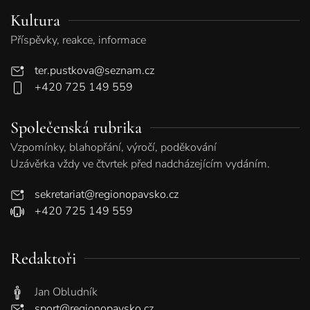
Kultura
Příspěvky, reakce, informace
ter.pustkova@seznam.cz
+420 725 149 559
Společenská rubrika
Vzpomínky, blahopřání, výročí, poděkování
Uzávěrka vždy ve čtvrtek před nadcházejícím vydáním.
sekretariat@regionopavsko.cz
+420 725 149 559
Redaktoři
Jan Obludník
sport@regionopavsko.cz