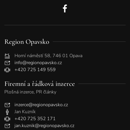
Region Opavsko
Horní náměstí 58, 746 01 Opava
info@regionopavsko.cz
+420 725 149 559
Firemní a řádková inzerce
Plošná inzerce, PR články
inzerce@regionopavsko.cz
Jan Kuzník
+420 725 352 171
jan.kuznik@regionopavsko.cz