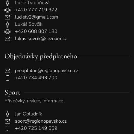
Lucie Tvrdoňová
+420 777 719 372
lucietv2@gmail.com
Lukáš Sovčík
+420 608 807 180
lukas.sovcik@seznam.cz
Objednávky předplatného
predplatne@regionopavsko.cz
+420 734 493 700
Sport
Příspěvky, reakce, informace
Jan Obludník
sport@regionopavsko.cz
+420 725 149 559