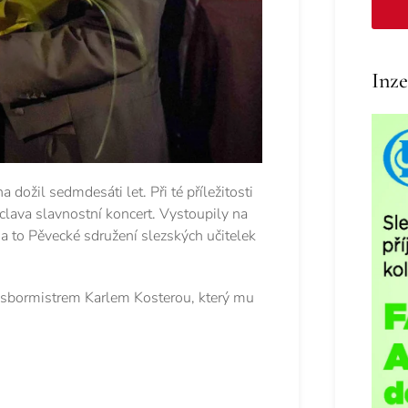
Inze
 dožil sedmdesáti let. Při té příležitosti
clava slavnostní koncert. Vystoupily na
 a to Pěvecké sdružení slezských učitelek
m sbormistrem Karlem Kosterou, který mu