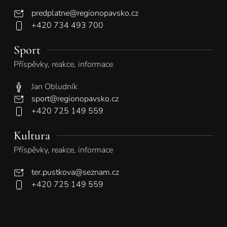
predplatne@regionopavsko.cz
+420 734 493 700
Sport
Příspěvky, reakce, informace
Jan Obludník
sport@regionopavsko.cz
+420 725 149 559
Kultura
Příspěvky, reakce, informace
ter.pustkova@seznam.cz
+420 725 149 559