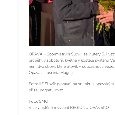
OPAVA – Sbormistr Jiří Slovík se v úterý 5. května
proběhl v sobotu 9. května v kostele svatého Vá
něm dva sbory, které Slovík v současnosti vede,
Opava a Luscinia Magna.
Foto: Jiří Slovík (vpravo) na snímku s opavský
přišel pogratulovat.
Foto: SMO
Více v tištěném vydání REGIONU OPAVSKO