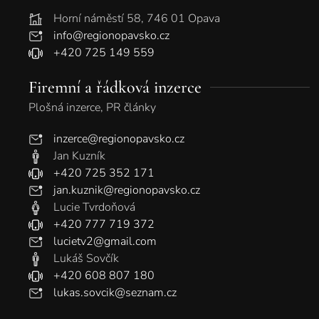
Horní náměstí 58, 746 01 Opava
info@regionopavsko.cz
+420 725 149 559
Firemní a řádková inzerce
Plošná inzerce, PR články
inzerce@regionopavsko.cz
Jan Kuzník
+420 725 352 171
jan.kuznik@regionopavsko.cz
Lucie Tvrdoňová
+420 777 719 372
lucietv2@gmail.com
Lukáš Sovčík
+420 608 807 180
lukas.sovcik@seznam.cz