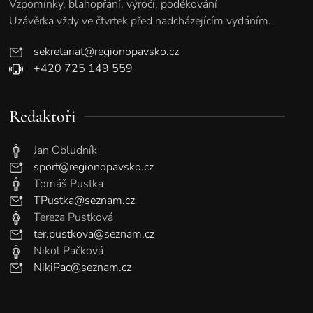
Vzpomínky, blahopřání, výročí, poděkování
Uzávěrka vždy ve čtvrtek před nadcházejícím vydáním.
sekretariat@regionopavsko.cz
+420 725 149 559
Redaktoři
Jan Obludník
sport@regionopavsko.cz
Tomáš Pustka
TPustka@seznam.cz
Tereza Pustková
ter.pustkova@seznam.cz
Nikol Pačková
NikiPac@seznam.cz