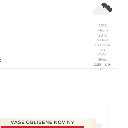
20°C
aktuální
20°C
pocitová
1019hPa
tlak
94%
vlhkost
2.68m/s
➤
vítr