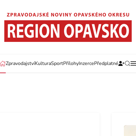
Zpravodajství
Kultura
Sport
Přílohy
Inzerce
Předplatné