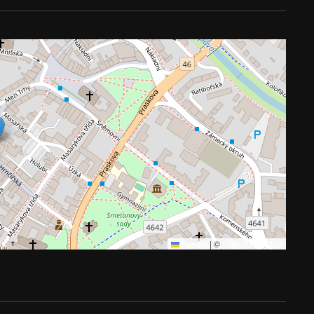
Leaflet
|
©
OpenStreetMap