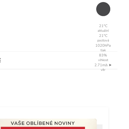
21°C
aktuální
21°C
pocitová
1020hPa
tlak
83%
vlhkost
2.71m/s
➤
vítr