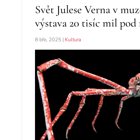
Svět Julese Verna v muz
výstava 20 tisíc mil po
8 bře, 2025
|
Kultura