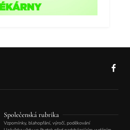
Společenská rubrika
Vzpomínky, blahopřání, výročí, poděkování
Uzávěrka vždy ve čtvrtek před nadcházejícím vydáním.