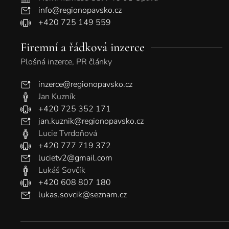
info@regionopavsko.cz
+420 725 149 559
Firemní a řádková inzerce
Plošná inzerce, PR články
inzerce@regionopavsko.cz
Jan Kuzník
+420 725 352 171
jan.kuznik@regionopavsko.cz
Lucie Tvrdoňová
+420 777 719 372
lucietv2@gmail.com
Lukáš Sovčík
+420 608 807 180
lukas.sovcik@seznam.cz