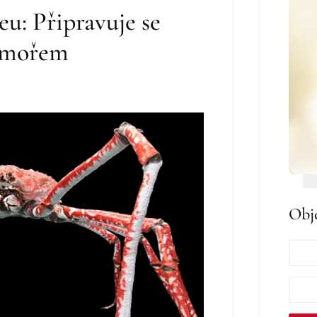
eu: Připravuje se
d mořem
Obj