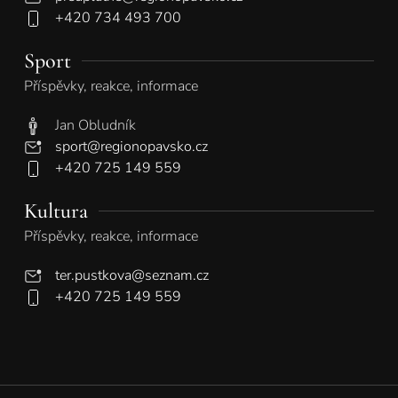
+420 734 493 700
Sport
Příspěvky, reakce, informace
Jan Obludník
sport@regionopavsko.cz
+420 725 149 559
Kultura
Příspěvky, reakce, informace
ter.pustkova@seznam.cz
+420 725 149 559