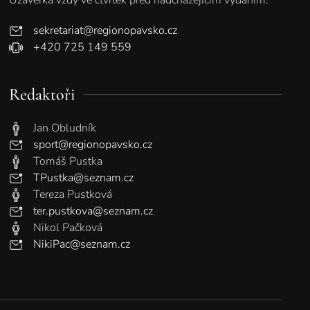
sekretariat@regionopavsko.cz
+420 725 149 559
Redaktoři
Jan Obludník
sport@regionopavsko.cz
Tomáš Pustka
TPustka@seznam.cz
Tereza Pustková
ter.pustkova@seznam.cz
Nikol Pačková
NikiPac@seznam.cz