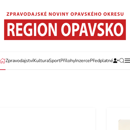
Zpravodajství
Kultura
Sport
Přílohy
Inzerce
Předplatné