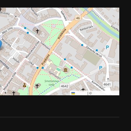
Leaflet
|
©
OpenStreetMap