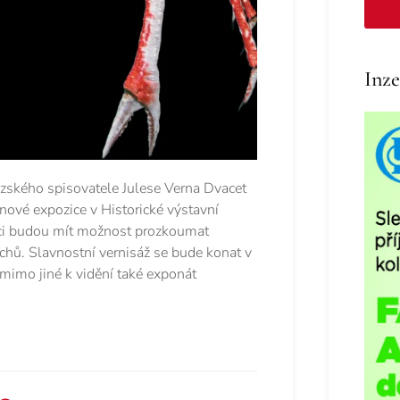
Inze
ského spisovatele Julese Verna Dvacet
nové expozice v Historické výstavní
i budou mít možnost prozkoumat
chů. Slavnostní vernisáž se bude konat v
mimo jiné k vidění také exponát