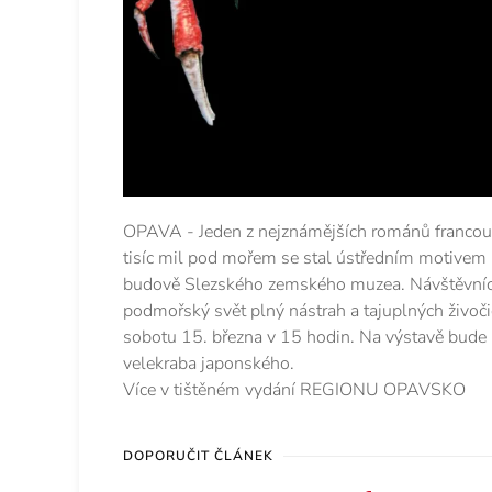
OPAVA - Jeden z nejznámějších románů francouz
tisíc mil pod mořem se stal ústředním motivem 
budově Slezského zemského muzea. Návštěvníc
podmořský svět plný nástrah a tajuplných živoči
sobotu 15. března v 15 hodin. Na výstavě bude 
velekraba japonského.
Více v tištěném vydání REGIONU OPAVSKO
DOPORUČIT ČLÁNEK