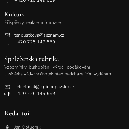
+420 725 149 559
Kultura
Příspěvky, reakce, informace
ter.pustkova@seznam.cz
+420 725 149 559
Společenská rubrika
Vzpomínky, blahopřání, výročí, poděkování
Uzávěrka vždy ve čtvrtek před nadcházejícím vydáním.
sekretariat@regionopavsko.cz
+420 725 149 559
Redaktoři
Jan Obludník