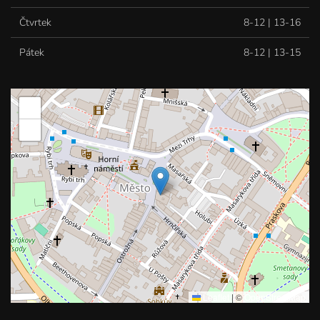
Čtvrtek
8-12 | 13-16
Pátek
8-12 | 13-15
+
−
Leaflet
|
©
OpenStreetMap