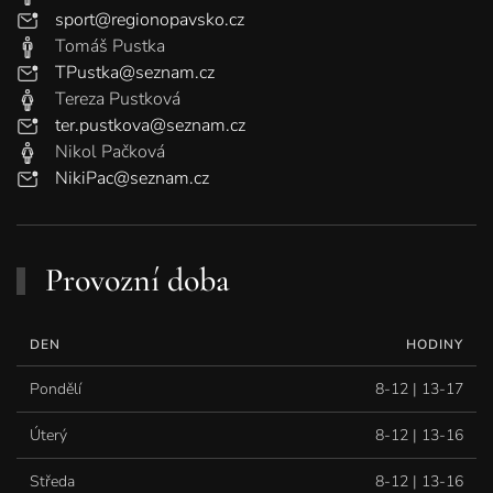
sport@regionopavsko.cz
Tomáš Pustka
TPustka@seznam.cz
Tereza Pustková
ter.pustkova@seznam.cz
Nikol Pačková
NikiPac@seznam.cz
Provozní doba
DEN
HODINY
Pondělí
8-12 | 13-17
Úterý
8-12 | 13-16
Středa
8-12 | 13-16