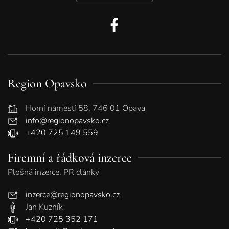
Region Opavsko
Horní náměstí 58, 746 01 Opava
info@regionopavsko.cz
+420 725 149 559
Firemní a řádková inzerce
Plošná inzerce, PR články
inzerce@regionopavsko.cz
Jan Kuzník
+420 725 352 171