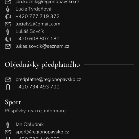
jan.kuznik@regionopavsko.cz
Lucie Tvrdoňová
+420 777 719 372
lucietv2@gmail.com
Lukáš Sovčík
+420 608 807 180
lukas.sovcik@seznam.cz
Objednávky předplatného
predplatne@regionopavsko.cz
+420 734 493 700
Sport
Příspěvky, reakce, informace
Jan Obludník
sport@regionopavsko.cz