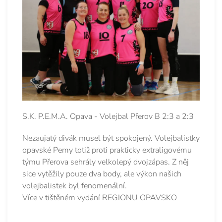
S.K. P.E.M.A. Opava - Volejbal Přerov B 2:3 a 2:3
Nezaujatý divák musel být spokojený. Volejbalistky
opavské Pemy totiž proti prakticky extraligovému
týmu Přerova sehrály velkolepý dvojzápas. Z něj
sice vytěžily pouze dva body, ale výkon našich
volejbalistek byl fenomenální.
Více v tištěném vydání REGIONU OPAVSKO