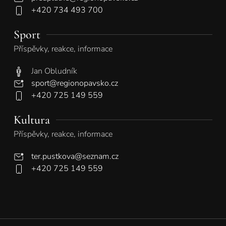
+420 734 493 700
Sport
Příspěvky, reakce, informace
Jan Obludník
sport@regionopavsko.cz
+420 725 149 559
Kultura
Příspěvky, reakce, informace
ter.pustkova@seznam.cz
+420 725 149 559