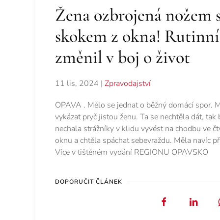
Žena ozbrojená nožem se
skokem z okna! Rutinní 
změnil v boj o život
11 lis, 2024
|
Zpravodajství
OPAVA . Mělo se jednat o běžný domácí spor. M
vykázat pryč jistou ženu. Ta se nechtěla dát, tak
nechala strážníky v klidu vyvést na chodbu ve čt
oknu a chtěla spáchat sebevraždu. Měla navíc p
Více v tištěném vydání REGIONU OPAVSKO
DOPORUČIT ČLÁNEK