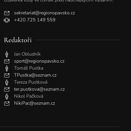
sekretariat@regionopavsko.cz
+420 725 149 559
Redaktoři
Jan Obludník
sport@regionopavsko.cz
Tomáš Pustka
TPustka@seznam.cz
Tereza Pustková
ter.pustkova@seznam.cz
Nikol Pačková
NikiPac@seznam.cz