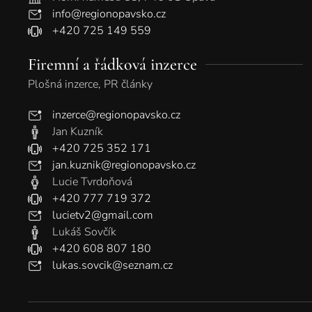
info@regionopavsko.cz
+420 725 149 559
Firemní a řádková inzerce
Plošná inzerce, PR články
inzerce@regionopavsko.cz
Jan Kuzník
+420 725 352 171
jan.kuznik@regionopavsko.cz
Lucie Tvrdoňová
+420 777 719 372
lucietv2@gmail.com
Lukáš Sovčík
+420 608 807 180
lukas.sovcik@seznam.cz