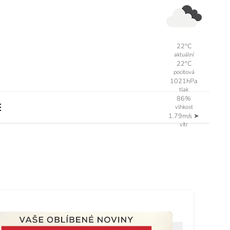
22°C
aktuální
22°C
pocitová
1021hPa
tlak
86%
vlhkost
1.79m/s
➤
vítr