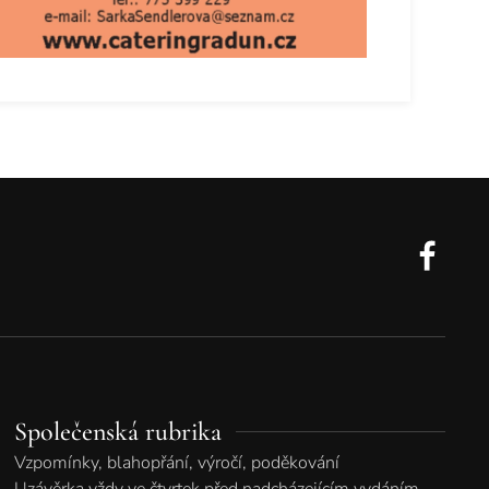
Společenská rubrika
Vzpomínky, blahopřání, výročí, poděkování
Uzávěrka vždy ve čtvrtek před nadcházejícím vydáním.