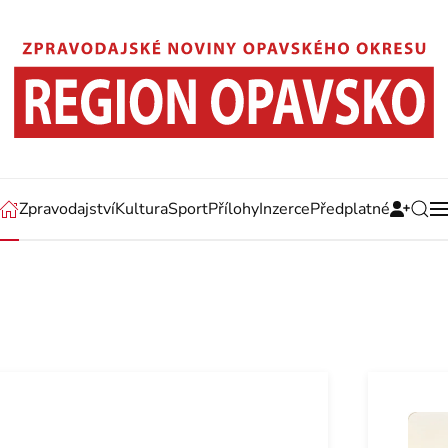
Zpravodajství
Kultura
Sport
Přílohy
Inzerce
Předplatné