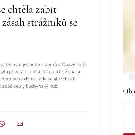
 chtěla zabít
zásah strážníků se
ajitel bytu jednoho z domů v Opavě chtěl
 byla přivolána městská policie. Žena se
vrtém patře domu, kde se ale vrhla k
ři sobě velký kuchyňský nůž.
Obj