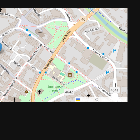
Leaflet
|
©
OpenStreetMap