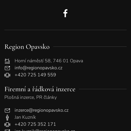
Region Opavsko
Horní náměstí 58, 746 01 Opava
info@regionopavsko.cz
+420 725 149 559
Firemní a řádková inzerce
Plošná inzerce, PR články
inzerce@regionopavsko.cz
Jan Kuzník
+420 725 352 171