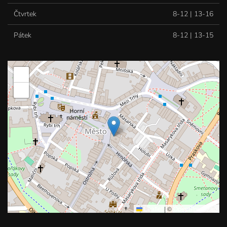
Čtvrtek
8-12 | 13-16
Pátek
8-12 | 13-15
+
−
Leaflet
|
©
OpenStreetMap