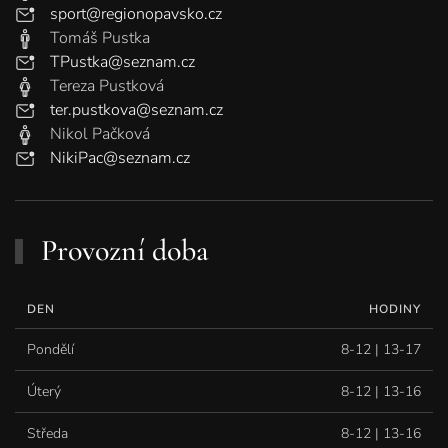
sport@regionopavsko.cz
Tomáš Pustka
TPustka@seznam.cz
Tereza Pustková
ter.pustkova@seznam.cz
Nikol Pačková
NikiPac@seznam.cz
Provozní doba
DEN
HODINY
Pondělí
8-12 | 13-17
Úterý
8-12 | 13-16
Středa
8-12 | 13-16