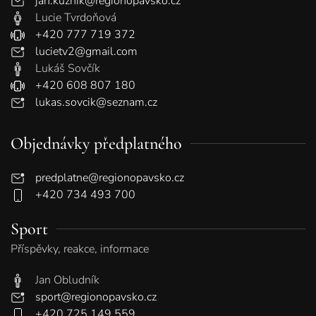
jan.kuznik@regionopavsko.cz
Lucie Tvrdoňová
+420 777 719 372
lucietv2@gmail.com
Lukáš Sovčík
+420 608 807 180
lukas.sovcik@seznam.cz
Objednávky předplatného
predplatne@regionopavsko.cz
+420 734 493 700
Sport
Příspěvky, reakce, informace
Jan Obludník
sport@regionopavsko.cz
+420 725 149 559