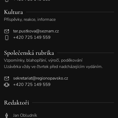
Kultura
Příspěvky, reakce, informace
ter.pustkova@seznam.cz
+420 725 149 559
Společenská rubrika
Vzpomínky, blahopřání, výročí, poděkování
Uzávěrka vždy ve čtvrtek před nadcházejícím vydáním.
sekretariat@regionopavsko.cz
+420 725 149 559
Redaktoři
Jan Obludník