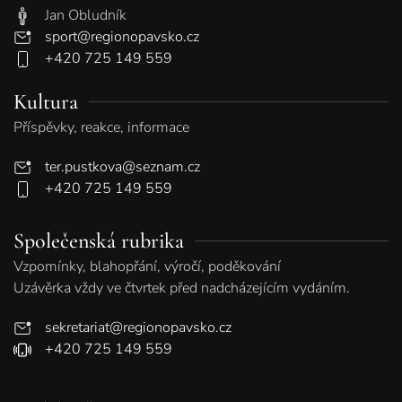
Jan Obludník
sport@regionopavsko.cz
+420 725 149 559
Kultura
Příspěvky, reakce, informace
ter.pustkova@seznam.cz
+420 725 149 559
Společenská rubrika
Vzpomínky, blahopřání, výročí, poděkování
Uzávěrka vždy ve čtvrtek před nadcházejícím vydáním.
sekretariat@regionopavsko.cz
+420 725 149 559