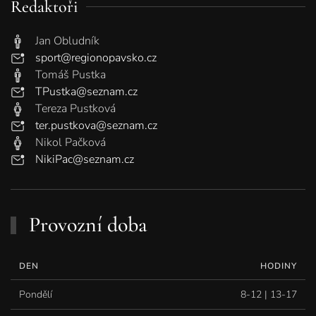
Redaktoři
Jan Obludník
sport@regionopavsko.cz
Tomáš Pustka
TPustka@seznam.cz
Tereza Pustková
ter.pustkova@seznam.cz
Nikol Pačková
NikiPac@seznam.cz
Provozní doba
DEN
HODINY
Pondělí
8-12 | 13-17