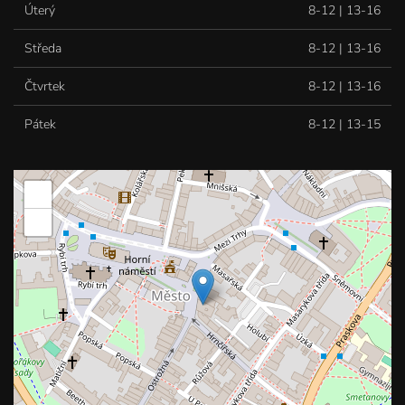
Úterý
8-12 | 13-16
Středa
8-12 | 13-16
Čtvrtek
8-12 | 13-16
Pátek
8-12 | 13-15
+
−