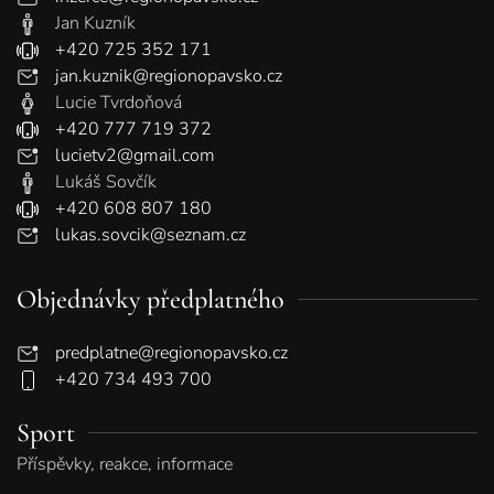
Jan Kuzník
+420 725 352 171
jan.kuznik@regionopavsko.cz
Lucie Tvrdoňová
+420 777 719 372
lucietv2@gmail.com
Lukáš Sovčík
+420 608 807 180
lukas.sovcik@seznam.cz
Objednávky předplatného
predplatne@regionopavsko.cz
+420 734 493 700
Sport
Příspěvky, reakce, informace