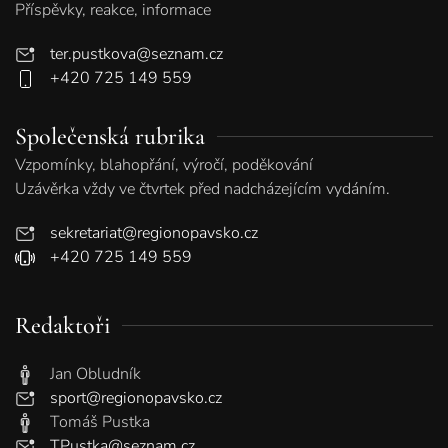
Příspěvky, reakce, informace
ter.pustkova@seznam.cz
+420 725 149 559
Společenská rubrika
Vzpomínky, blahopřání, výročí, poděkování
Uzávěrka vždy ve čtvrtek před nadcházejícím vydáním.
sekretariat@regionopavsko.cz
+420 725 149 559
Redaktoři
Jan Obludník
sport@regionopavsko.cz
Tomáš Pustka
TPustka@seznam.cz