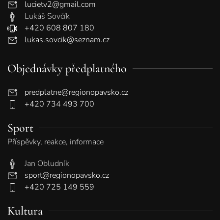
lucietv2@gmail.com
Lukáš Sovčík
+420 608 807 180
lukas.sovcik@seznam.cz
Objednávky předplatného
predplatne@regionopavsko.cz
+420 734 493 700
Sport
Příspěvky, reakce, informace
Jan Obludník
sport@regionopavsko.cz
+420 725 149 559
Kultura