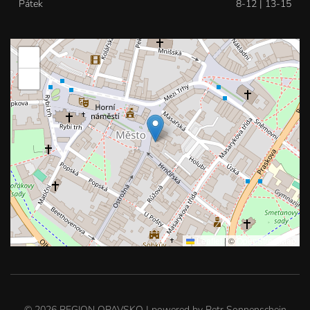
Pátek
8-12 | 13-15
+
−
Leaflet
|
©
OpenStreetMap
©
2026
REGION OPAVSKO | powered by
Petr Sonnenschein