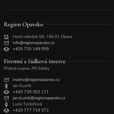
Region Opavsko
Horní náměstí 58, 746 01 Opava
info@regionopavsko.cz
+420 725 149 559
Firemní a řádková inzerce
Plošná inzerce, PR články
inzerce@regionopavsko.cz
Jan Kuzník
+420 725 352 171
jan.kuznik@regionopavsko.cz
Lucie Tvrdoňová
+420 777 719 372