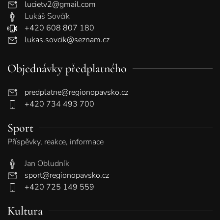
lucietv2@gmail.com
Lukáš Sovčík
+420 608 807 180
lukas.sovcik@seznam.cz
Objednávky předplatného
predplatne@regionopavsko.cz
+420 734 493 700
Sport
Příspěvky, reakce, informace
Jan Obludník
sport@regionopavsko.cz
+420 725 149 559
Kultura