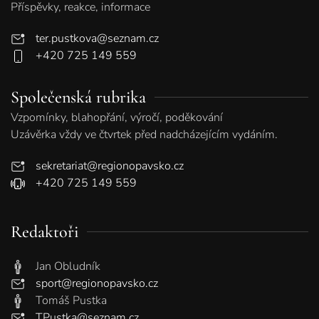
Příspěvky, reakce, informace
ter.pustkova@seznam.cz
+420 725 149 559
Společenská rubrika
Vzpomínky, blahopřání, výročí, poděkování
Uzávěrka vždy ve čtvrtek před nadcházejícím vydáním.
sekretariat@regionopavsko.cz
+420 725 149 559
Redaktoři
Jan Obludník
sport@regionopavsko.cz
Tomáš Pustka
TPustka@seznam.cz