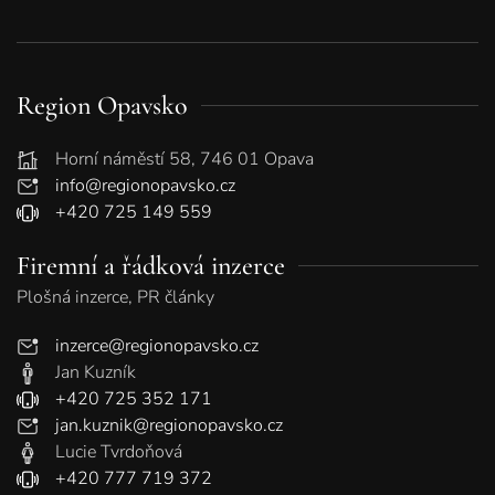
Region Opavsko
Horní náměstí 58, 746 01 Opava
info@regionopavsko.cz
+420 725 149 559
Firemní a řádková inzerce
Plošná inzerce, PR články
inzerce@regionopavsko.cz
Jan Kuzník
+420 725 352 171
jan.kuznik@regionopavsko.cz
Lucie Tvrdoňová
+420 777 719 372