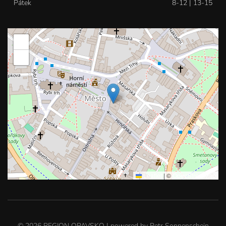
Pátek
8-12 | 13-15
+
−
Leaflet
|
©
OpenStreetMap
©
2026
REGION OPAVSKO | powered by
Petr Sonnenschein