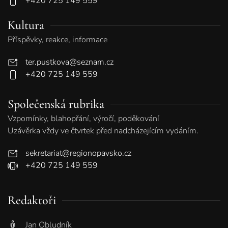
+420 725 149 559
Kultura
Příspěvky, reakce, informace
ter.pustkova@seznam.cz
+420 725 149 559
Společenská rubrika
Vzpomínky, blahopřání, výročí, poděkování
Uzávěrka vždy ve čtvrtek před nadcházejícím vydáním.
sekretariat@regionopavsko.cz
+420 725 149 559
Redaktoři
Jan Obludník