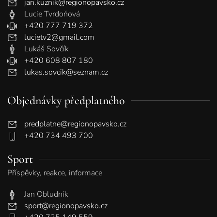
jan.kuznik@regionopavsko.cz
Lucie Tvrdoňová
+420 777 719 372
lucietv2@gmail.com
Lukáš Sovčík
+420 608 807 180
lukas.sovcik@seznam.cz
Objednávky předplatného
predplatne@regionopavsko.cz
+420 734 493 700
Sport
Příspěvky, reakce, informace
Jan Obludník
sport@regionopavsko.cz