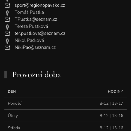
sport@regionopavsko.cz
Tomáš Pustka
TPustka@seznam.cz
Tereza Pustková
ter.pustkova@seznam.cz
Nikol Pačková
NikiPac@seznam.cz
Provozní doba
DEN
HODINY
Pondělí
8-12 | 13-17
Úterý
8-12 | 13-16
Středa
8-12 | 13-16