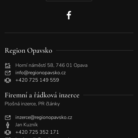
Region Opavsko
Horní náměstí 58, 746 01 Opava
info@regionopavsko.cz
+420 725 149 559
Firemní a řádková inzerce
Plošná inzerce, PR články
inzerce@regionopavsko.cz
Jan Kuzník
+420 725 352 171