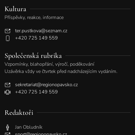
Kultura
Příspěvky, reakce, informace
ter.pustkova@seznam.cz
+420 725 149 559
Společenská rubrika
Vzpomínky, blahopřání, výročí, poděkování
Uzávěrka vždy ve čtvrtek před nadcházejícím vydáním.
sekretariat@regionopavsko.cz
+420 725 149 559
Redaktoři
Jan Obludník
sport@regionopavsko.cz