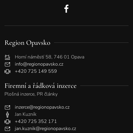
Region Opavsko
Horní náměstí 58, 746 01 Opava
info@regionopavsko.cz
+420 725 149 559
Firemní a řádková inzerce
Plošná inzerce, PR články
inzerce@regionopavsko.cz
Jan Kuzník
+420 725 352 171
jan.kuznik@regionopavsko.cz