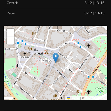
Čtvrtek
8-12 | 13-16
Pátek
8-12 | 13-15
+
−
Leaflet
|
©
OpenStreetMap