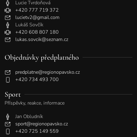
Lucie Tvrdoňová
+420 777 719 372
lucietv2@gmail.com
Lukáš Sovčík
+420 608 807 180
lukas.sovcik@seznam.cz
Objednávky předplatného
predplatne@regionopavsko.cz
+420 734 493 700
Sport
Příspěvky, reakce, informace
Jan Obludník
sport@regionopavsko.cz
+420 725 149 559