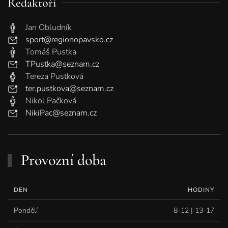
Redaktoři
Jan Obludník
sport@regionopavsko.cz
Tomáš Pustka
TPustka@seznam.cz
Tereza Pustková
ter.pustkova@seznam.cz
Nikol Pačková
NikiPac@seznam.cz
Provozní doba
DEN
HODINY
Pondělí
8-12 | 13-17