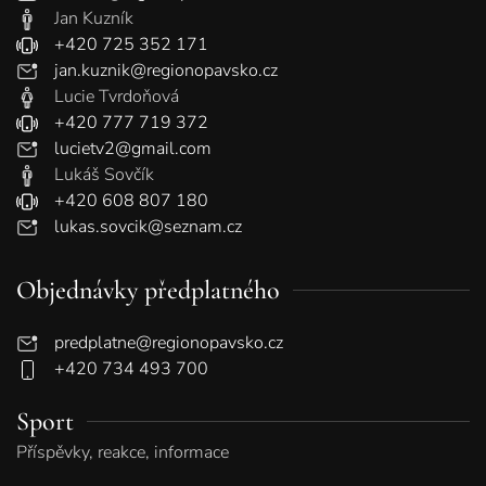
Jan Kuzník
+420 725 352 171
jan.kuznik@regionopavsko.cz
Lucie Tvrdoňová
+420 777 719 372
lucietv2@gmail.com
Lukáš Sovčík
+420 608 807 180
lukas.sovcik@seznam.cz
Objednávky předplatného
predplatne@regionopavsko.cz
+420 734 493 700
Sport
Příspěvky, reakce, informace