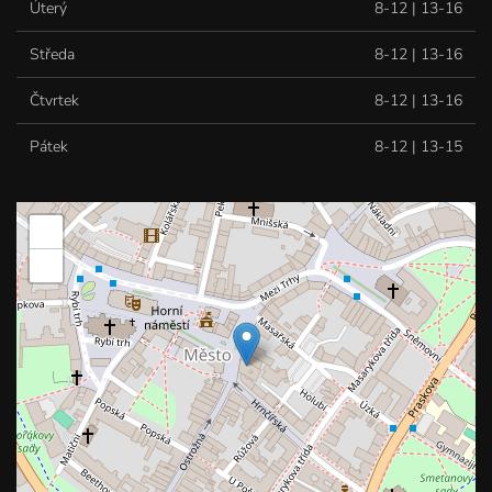
Úterý
8-12 | 13-16
Středa
8-12 | 13-16
Čtvrtek
8-12 | 13-16
Pátek
8-12 | 13-15
+
−