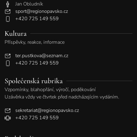
Jan Obludník
sport@regionopavsko.cz
+420 725 149 559
Kultura
Příspěvky, reakce, informace
ter.pustkova@seznam.cz
+420 725 149 559
Společenská rubrika
Vzpomínky, blahopřání, výročí, poděkování
Uzávěrka vždy ve čtvrtek před nadcházejícím vydáním.
sekretariat@regionopavsko.cz
+420 725 149 559