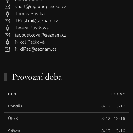
sport@regionopavsko.cz
Tomáš Pustka
TPustka@seznam.cz
Tereza Pustková
ter.pustkova@seznam.cz
Nikol Pačková
NikiPac@seznam.cz
Provozní doba
DEN
HODINY
Pondělí
8-12 | 13-17
Úterý
8-12 | 13-16
Středa
8-12 | 13-16