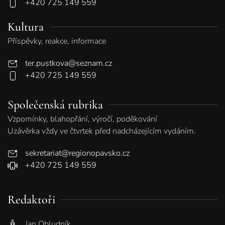
+420 725 149 559
Kultura
Příspěvky, reakce, informace
ter.pustkova@seznam.cz
+420 725 149 559
Společenská rubrika
Vzpomínky, blahopřání, výročí, poděkování
Uzávěrka vždy ve čtvrtek před nadcházejícím vydáním.
sekretariat@regionopavsko.cz
+420 725 149 559
Redaktoři
Jan Obludník