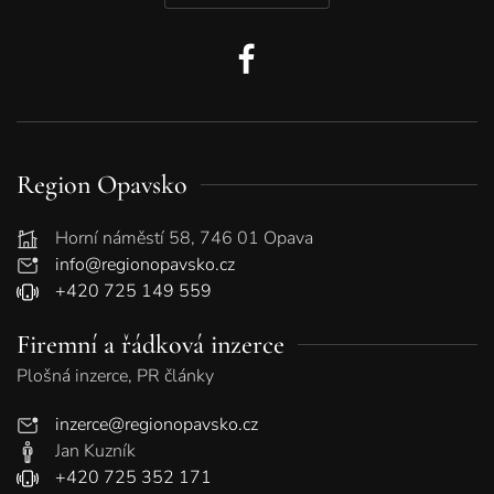
Region Opavsko
Horní náměstí 58, 746 01 Opava
info@regionopavsko.cz
+420 725 149 559
Firemní a řádková inzerce
Plošná inzerce, PR články
inzerce@regionopavsko.cz
Jan Kuzník
+420 725 352 171