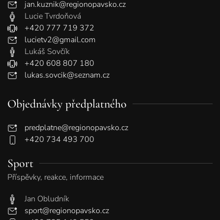
jan.kuznik@regionopavsko.cz
Lucie Tvrdoňová
+420 777 719 372
lucietv2@gmail.com
Lukáš Sovčík
+420 608 807 180
lukas.sovcik@seznam.cz
Objednávky předplatného
predplatne@regionopavsko.cz
+420 734 493 700
Sport
Příspěvky, reakce, informace
Jan Obludník
sport@regionopavsko.cz