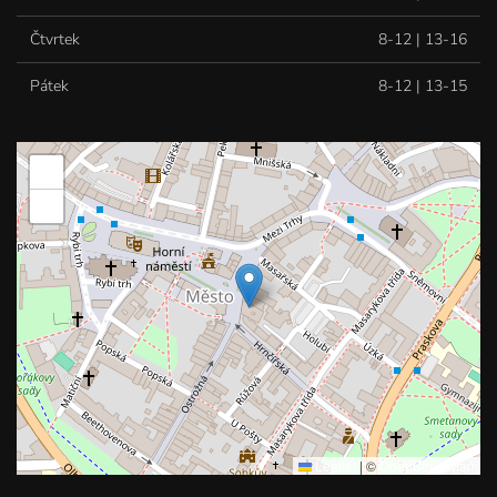
Čtvrtek
8-12 | 13-16
Pátek
8-12 | 13-15
+
−
Leaflet
|
©
OpenStreetMap