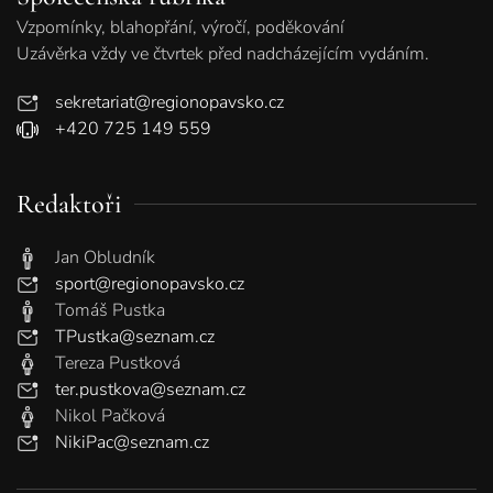
Vzpomínky, blahopřání, výročí, poděkování
Uzávěrka vždy ve čtvrtek před nadcházejícím vydáním.
sekretariat@regionopavsko.cz
+420 725 149 559
Redaktoři
Jan Obludník
sport@regionopavsko.cz
Tomáš Pustka
TPustka@seznam.cz
Tereza Pustková
ter.pustkova@seznam.cz
Nikol Pačková
NikiPac@seznam.cz