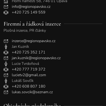
Horní náměstí 58, 746 01 Opava
info@regionopavsko.cz
+420 725 149 559
Firemní a řádková inzerce
Plošná inzerce, PR články
inzerce@regionopavsko.cz
Jan Kuzník
+420 725 352 171
jan.kuznik@regionopavsko.cz
Lucie Tvrdoňová
+420 777 719 372
lucietv2@gmail.com
Lukáš Sovčík
+420 608 807 180
lukas.sovcik@seznam.cz
Objednávky předplatného