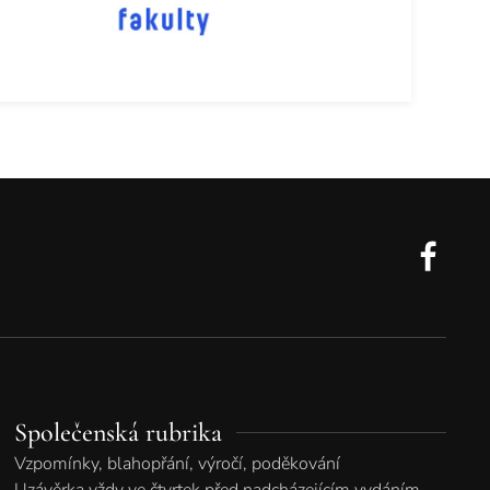
Společenská rubrika
Vzpomínky, blahopřání, výročí, poděkování
Uzávěrka vždy ve čtvrtek před nadcházejícím vydáním.