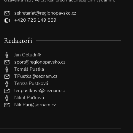
sekretariat@regionopavsko.cz
+420 725 149 559
Redaktoři
Jan Obludník
sport@regionopavsko.cz
Tomáš Pustka
TPustka@seznam.cz
Tereza Pustková
ter.pustkova@seznam.cz
Nikol Pačková
NikiPac@seznam.cz