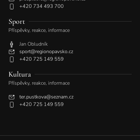
+420 734 493 700
Sport
Příspěvky, reakce, informace
Jan Obludník
sport@regionopavsko.cz
+420 725 149 559
Kultura
Příspěvky, reakce, informace
ter.pustkova@seznam.cz
+420 725 149 559