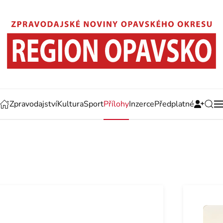
Zpravodajství
Kultura
Sport
Přílohy
Inzerce
Předplatné