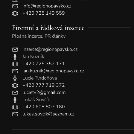
info@regionopavsko.cz
+420 725 149 559
Firemní a řádková inzerce
Plošná inzerce, PR články
inzerce@regionopavsko.cz
Jan Kuzník
+420 725 352 171
jan.kuznik@regionopavsko.cz
Lucie Tvrdoňová
+420 777 719 372
lucietv2@gmail.com
Lukáš Sovčík
+420 608 807 180
lukas.sovcik@seznam.cz