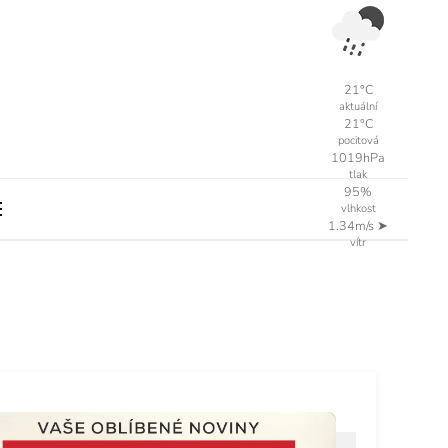
21°C
aktuální
21°C
pocitová
1019hPa
tlak
95%
vlhkost
1.34m/s
➤
vítr