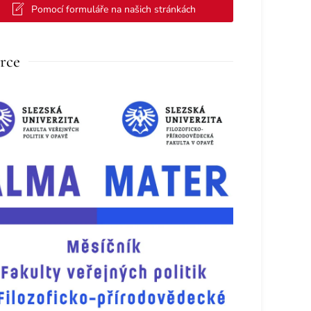
Pomocí formuláře na našich stránkách
rce