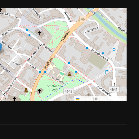
Leaflet
|
©
OpenStreetMap