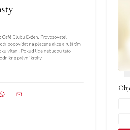
osty
azz Café Clubu Evžen. Provozovatel
chodí popovídat na placené akce a ruší tím
oku vítáni. Pokud lidé nebudou tato
podnikne právní kroky.
Obj