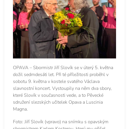
OPAVA – Sbormistr Jiří Slovík se v úterý 5. května
dožil sedmdesáti let. Při té příležitosti proběhl v
sobotu 9. května v kostele svatého Václava
slavnostní koncert. Vystoupily na něm dva sbory,
které Slovík v současnosti vede, a to Pěvecké
sdružení slezských učitelek Opava a Luscinia
Magna.
Foto: Jiří Slovík (vpravo) na snímku s opavským
sbormistrem Karlem Kosterou, který mu přišel