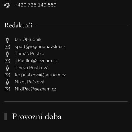
+420 725 149 559
Redaktoři
Jan Obludník
sport@regionopavsko.cz
Tomáš Pustka
TPustka@seznam.cz
Tereza Pustková
ter.pustkova@seznam.cz
Nikol Pačková
NikiPac@seznam.cz
Provozní doba