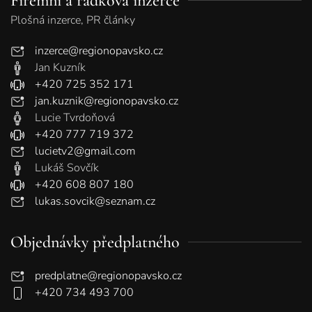
Firemní a řádková inzerce
Plošná inzerce, PR články
inzerce@regionopavsko.cz
Jan Kuzník
+420 725 352 171
jan.kuznik@regionopavsko.cz
Lucie Tvrdoňová
+420 777 719 372
lucietv2@gmail.com
Lukáš Sovčík
+420 608 807 180
lukas.sovcik@seznam.cz
Objednávky předplatného
predplatne@regionopavsko.cz
+420 734 493 700