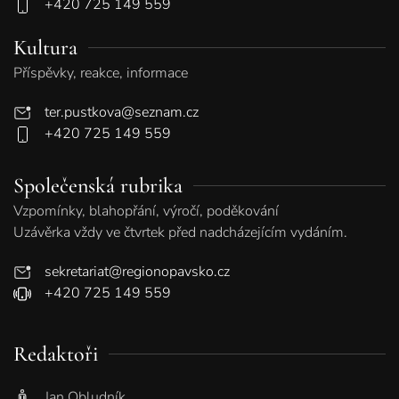
+420 725 149 559
Kultura
Příspěvky, reakce, informace
ter.pustkova@seznam.cz
+420 725 149 559
Společenská rubrika
Vzpomínky, blahopřání, výročí, poděkování
Uzávěrka vždy ve čtvrtek před nadcházejícím vydáním.
sekretariat@regionopavsko.cz
+420 725 149 559
Redaktoři
Jan Obludník