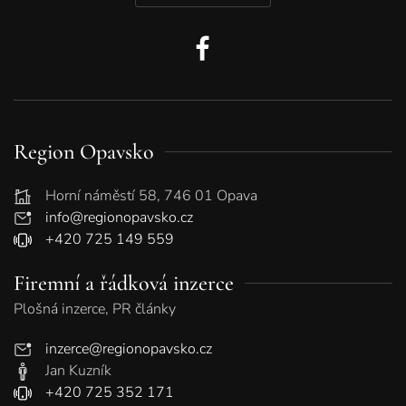
Region Opavsko
Horní náměstí 58, 746 01 Opava
info@regionopavsko.cz
+420 725 149 559
Firemní a řádková inzerce
Plošná inzerce, PR články
inzerce@regionopavsko.cz
Jan Kuzník
+420 725 352 171