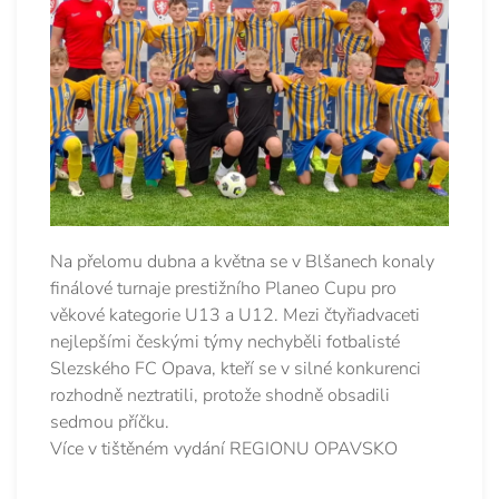
Na přelomu dubna a května se v Blšanech konaly
finálové turnaje prestižního Planeo Cupu pro
věkové kategorie U13 a U12. Mezi čtyřiadvaceti
nejlepšími českými týmy nechyběli fotbalisté
Slezského FC Opava, kteří se v silné konkurenci
rozhodně neztratili, protože shodně obsadili
sedmou příčku.
Více v tištěném vydání REGIONU OPAVSKO