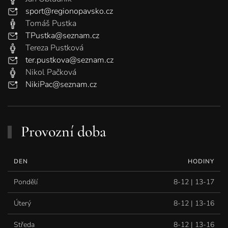
sport@regionopavsko.cz
Tomáš Pustka
TPustka@seznam.cz
Tereza Pustková
ter.pustkova@seznam.cz
Nikol Pačková
NikiPac@seznam.cz
Provozní doba
DEN
HODINY
Pondělí
8-12 | 13-17
Úterý
8-12 | 13-16
Středa
8-12 | 13-16