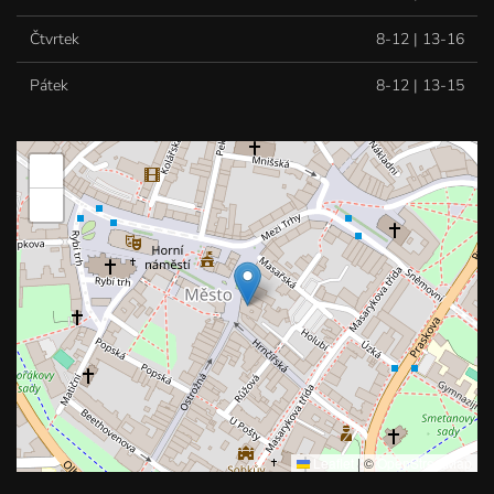
Čtvrtek
8-12 | 13-16
Pátek
8-12 | 13-15
+
−
Leaflet
|
©
OpenStreetMap