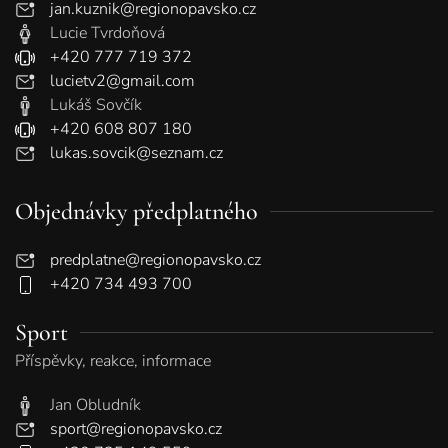
jan.kuznik@regionopavsko.cz
Lucie Tvrdoňová
+420 777 719 372
lucietv2@gmail.com
Lukáš Sovčík
+420 608 807 180
lukas.sovcik@seznam.cz
Objednávky předplatného
predplatne@regionopavsko.cz
+420 734 493 700
Sport
Příspěvky, reakce, informace
Jan Obludník
sport@regionopavsko.cz