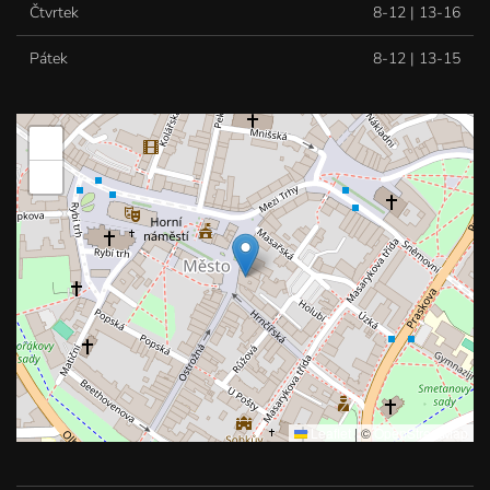
Čtvrtek
8-12 | 13-16
Pátek
8-12 | 13-15
+
−
Leaflet
|
©
OpenStreetMap