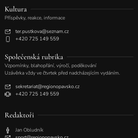
Kultura
Příspěvky, reakce, informace
ter.pustkova@seznam.cz
+420 725 149 559
Společenská rubrika
Vzpomínky, blahopřání, výročí, poděkování
Uzávěrka vždy ve čtvrtek před nadcházejícím vydáním.
sekretariat@regionopavsko.cz
+420 725 149 559
Redaktoři
Jan Obludník
sport@regionopavsko.cz