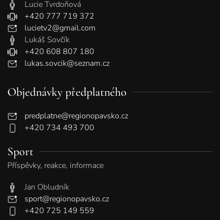
Lucie Tvrdoňová
+420 777 719 372
lucietv2@gmail.com
Lukáš Sovčík
+420 608 807 180
lukas.sovcik@seznam.cz
Objednávky předplatného
predplatne@regionopavsko.cz
+420 734 493 700
Sport
Příspěvky, reakce, informace
Jan Obludník
sport@regionopavsko.cz
+420 725 149 559