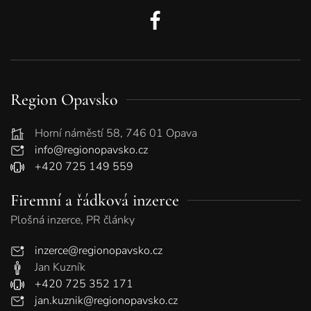
Region Opavsko
Horní náměstí 58, 746 01 Opava
info@regionopavsko.cz
+420 725 149 559
Firemní a řádková inzerce
Plošná inzerce, PR články
inzerce@regionopavsko.cz
Jan Kuzník
+420 725 352 171
jan.kuznik@regionopavsko.cz