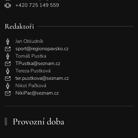
+420 725 149 559
Redaktoři
Jan Obludník
sport@regionopavsko.cz
Tomáš Pustka
TPustka@seznam.cz
Tereza Pustková
ter.pustkova@seznam.cz
Nikol Pačková
NikiPac@seznam.cz
Provozní doba