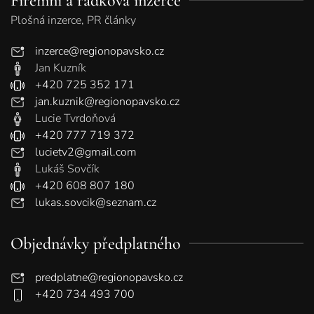
Firemní a řádková inzerce
Plošná inzerce, PR články
inzerce@regionopavsko.cz
Jan Kuzník
+420 725 352 171
jan.kuznik@regionopavsko.cz
Lucie Tvrdoňová
+420 777 719 372
lucietv2@gmail.com
Lukáš Sovčík
+420 608 807 180
lukas.sovcik@seznam.cz
Objednávky předplatného
predplatne@regionopavsko.cz
+420 734 493 700