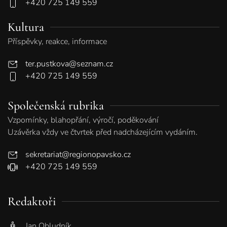
+420 725 149 559
Kultura
Příspěvky, reakce, informace
ter.pustkova@seznam.cz
+420 725 149 559
Společenská rubrika
Vzpomínky, blahopřání, výročí, poděkování
Uzávěrka vždy ve čtvrtek před nadcházejícím vydáním.
sekretariat@regionopavsko.cz
+420 725 149 559
Redaktoři
Jan Obludník