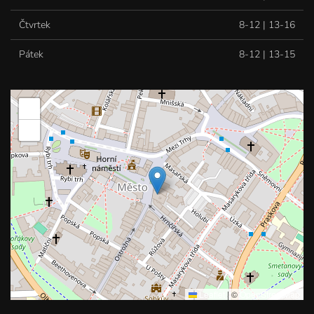
Čtvrtek
8-12 | 13-16
Pátek
8-12 | 13-15
+
−
Leaflet
|
©
OpenStreetMap