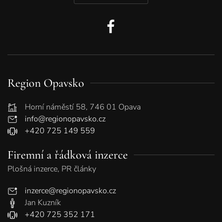
Region Opavsko
Horní náměstí 58, 746 01 Opava
info@regionopavsko.cz
+420 725 149 559
Firemní a řádková inzerce
Plošná inzerce, PR články
inzerce@regionopavsko.cz
Jan Kuzník
+420 725 352 171