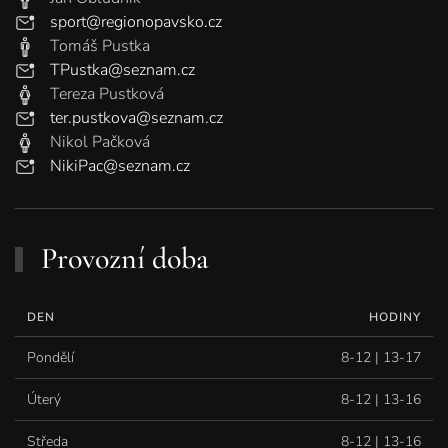
sport@regionopavsko.cz
Tomáš Pustka
TPustka@seznam.cz
Tereza Pustková
ter.pustkova@seznam.cz
Nikol Pačková
NikiPac@seznam.cz
Provozní doba
DEN
HODINY
Pondělí
8-12 | 13-17
Úterý
8-12 | 13-16
Středa
8-12 | 13-16