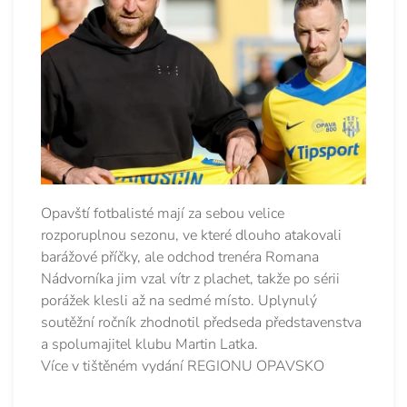
Opavští fotbalisté mají za sebou velice
rozporuplnou sezonu, ve které dlouho atakovali
barážové příčky, ale odchod trenéra Romana
Nádvorníka jim vzal vítr z plachet, takže po sérii
porážek klesli až na sedmé místo. Uplynulý
soutěžní ročník zhodnotil předseda představenstva
a spolumajitel klubu Martin Latka.
Více v tištěném vydání REGIONU OPAVSKO