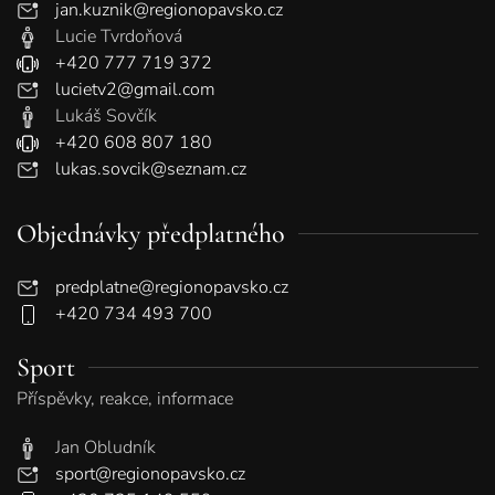
jan.kuznik@regionopavsko.cz
Lucie Tvrdoňová
+420 777 719 372
lucietv2@gmail.com
Lukáš Sovčík
+420 608 807 180
lukas.sovcik@seznam.cz
Objednávky předplatného
predplatne@regionopavsko.cz
+420 734 493 700
Sport
Příspěvky, reakce, informace
Jan Obludník
sport@regionopavsko.cz