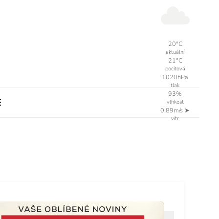
20°C
aktuální
21°C
pocitová
1020hPa
tlak
93%
vlhkost
0.89m/s
➤
vítr