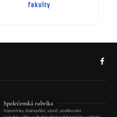
Společenská rubrika
Vzpomínky, blahopřání, výročí, poděkování
Uzávěrka vždy ve čtvrtek před nadcházejícím vydáním.