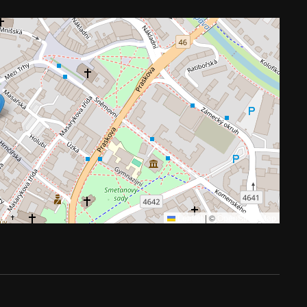
Leaflet
|
©
OpenStreetMap