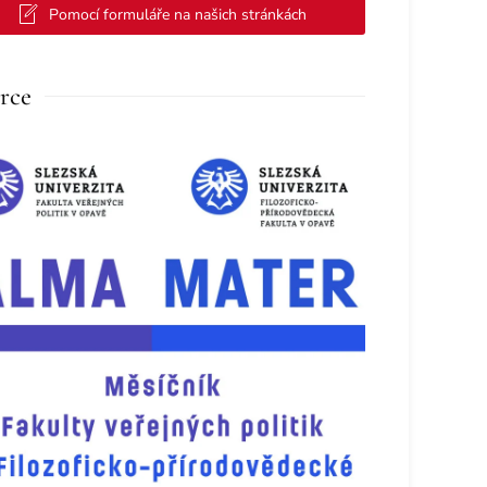
Pomocí formuláře na našich stránkách
rce