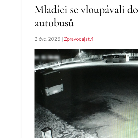
Mladíci se vloupávali d
autobusů
2 čvc, 2025
|
Zpravodajství