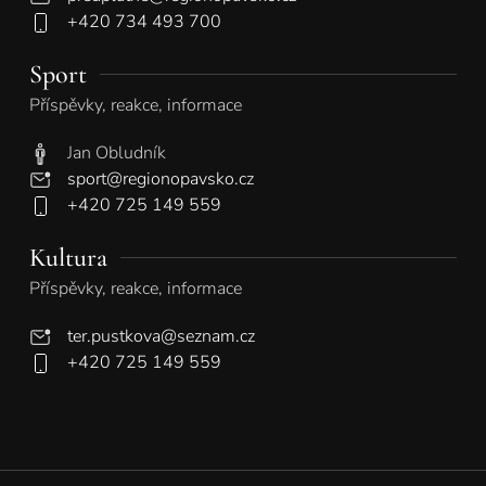
+420 734 493 700
Sport
Příspěvky, reakce, informace
Jan Obludník
sport@regionopavsko.cz
+420 725 149 559
Kultura
Příspěvky, reakce, informace
ter.pustkova@seznam.cz
+420 725 149 559