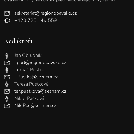
sekretariat@regionopavsko.cz
+420 725 149 559
Redaktoři
Jan Obludník
sport@regionopavsko.cz
Tomáš Pustka
TPustka@seznam.cz
Tereza Pustková
ter.pustkova@seznam.cz
Nikol Pačková
NikiPac@seznam.cz