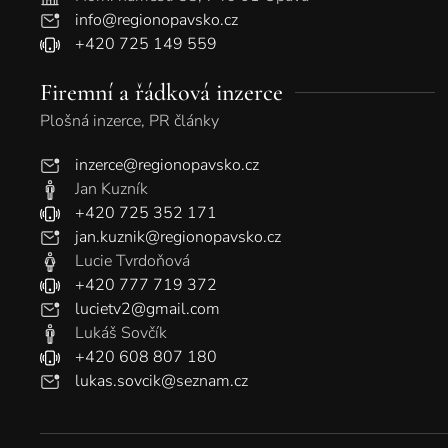
info@regionopavsko.cz
+420 725 149 559
Firemní a řádková inzerce
Plošná inzerce, PR články
inzerce@regionopavsko.cz
Jan Kuzník
+420 725 352 171
jan.kuznik@regionopavsko.cz
Lucie Tvrdoňová
+420 777 719 372
lucietv2@gmail.com
Lukáš Sovčík
+420 608 807 180
lukas.sovcik@seznam.cz