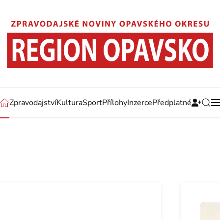
Zpravodajství
Kultura
Sport
Přílohy
Inzerce
Předplatné