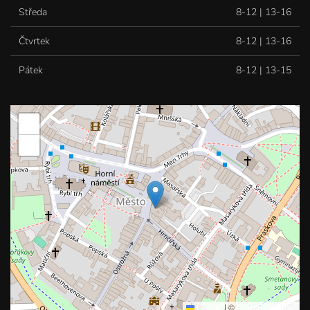
Středa
8-12 | 13-16
Čtvrtek
8-12 | 13-16
Pátek
8-12 | 13-15
+
−
Leaflet
|
©
OpenStreetMap