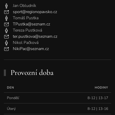
Jan Obludník
sport@regionopavsko.cz
Tomáš Pustka
TPustka@seznam.cz
Tereza Pustková
ter.pustkova@seznam.cz
Nikol Pačková
NikiPac@seznam.cz
Provozní doba
DEN
HODINY
Pondělí
8-12 | 13-17
Úterý
8-12 | 13-16