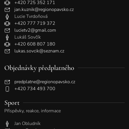
+420 725 352 171
jan.kuznik@regionopavsko.cz
Lucie Tvrdoňová
+420 777 719 372
lucietv2@gmail.com
Lukáš Sovčík
+420 608 807 180
lukas.sovcik@seznam.cz
Objednávky předplatného
predplatne@regionopavsko.cz
+420 734 493 700
Sport
Příspěvky, reakce, informace
Jan Obludník