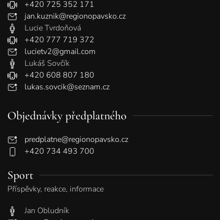
+420 725 352 171
jan.kuznik@regionopavsko.cz
Lucie Tvrdoňová
+420 777 719 372
lucietv2@gmail.com
Lukáš Sovčík
+420 608 807 180
lukas.sovcik@seznam.cz
Objednávky předplatného
predplatne@regionopavsko.cz
+420 734 493 700
Sport
Příspěvky, reakce, informace
Jan Obludník