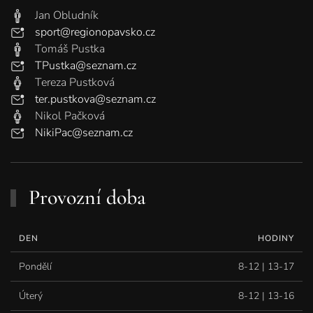
Jan Obludník
sport@regionopavsko.cz
Tomáš Pustka
TPustka@seznam.cz
Tereza Pustková
ter.pustkova@seznam.cz
Nikol Pačková
NikiPac@seznam.cz
Provozní doba
DEN
HODINY
Pondělí
8-12 | 13-17
Úterý
8-12 | 13-16