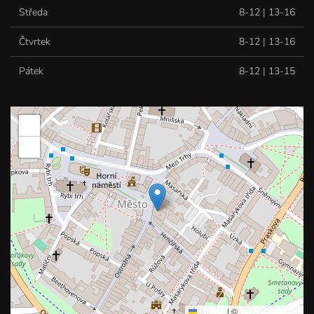
Středa
8-12 | 13-16
Čtvrtek
8-12 | 13-16
Pátek
8-12 | 13-15
+
−
Leaflet
|
©
OpenStreetMap