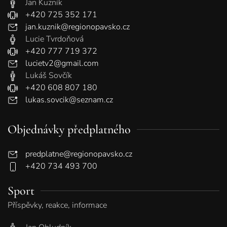
Jan Kuzník
+420 725 352 171
jan.kuznik@regionopavsko.cz
Lucie Tvrdoňová
+420 777 719 372
lucietv2@gmail.com
Lukáš Sovčík
+420 608 807 180
lukas.sovcik@seznam.cz
Objednávky předplatného
predplatne@regionopavsko.cz
+420 734 493 700
Sport
Příspěvky, reakce, informace