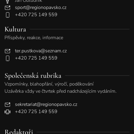
Jan Obludník
sport@regionopavsko.cz
+420 725 149 559
Kultura
Příspěvky, reakce, informace
ter.pustkova@seznam.cz
+420 725 149 559
Společenská rubrika
Vzpomínky, blahopřání, výročí, poděkování
Uzávěrka vždy ve čtvrtek před nadcházejícím vydáním.
sekretariat@regionopavsko.cz
+420 725 149 559
Redaktoři