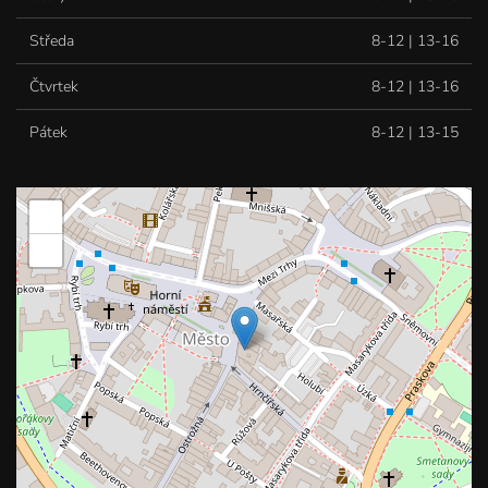
Středa
8-12 | 13-16
Čtvrtek
8-12 | 13-16
Pátek
8-12 | 13-15
+
−