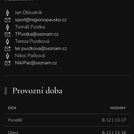
Jan Obludník
sport@regionopavsko.cz
Tomáš Pustka
TPustka@seznam.cz
Tereza Pustková
ter.pustkova@seznam.cz
Nikol Pačková
NikiPac@seznam.cz
Provozní doba
DEN
HODINY
Pondělí
8-12 | 13-17
Úterý
8-12 | 13-16