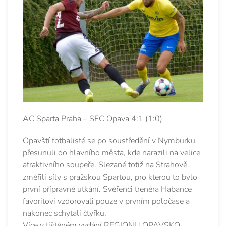
AC Sparta Praha – SFC Opava 4:1 (1:0)
Opavští fotbalisté se po soustředění v Nymburku
přesunuli do hlavního města, kde narazili na velice
atraktivního soupeře. Slezané totiž na Strahově
změřili síly s pražskou Spartou, pro kterou to bylo
první přípravné utkání. Svěřenci trenéra Habance
favoritovi vzdorovali pouze v prvním poločase a
nakonec schytali čtyřku.
Více v tištěném vydání REGIONU OPAVSKO