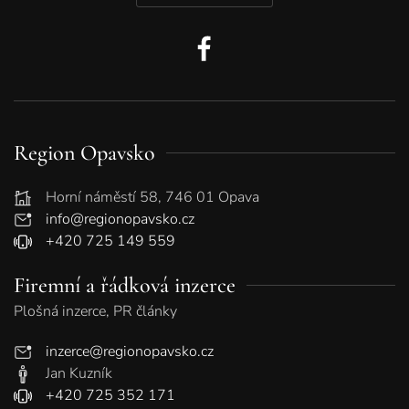
Region Opavsko
Horní náměstí 58, 746 01 Opava
info@regionopavsko.cz
+420 725 149 559
Firemní a řádková inzerce
Plošná inzerce, PR články
inzerce@regionopavsko.cz
Jan Kuzník
+420 725 352 171