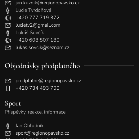
jan.kuznik@regionopavsko.cz
Lucie Tvrdoňová
+420 777 719 372
lucietv2@gmail.com
Lukáš Sovčík
+420 608 807 180
lukas.sovcik@seznam.cz
Objednávky předplatného
predplatne@regionopavsko.cz
+420 734 493 700
Sport
Příspěvky, reakce, informace
Jan Obludník
sport@regionopavsko.cz