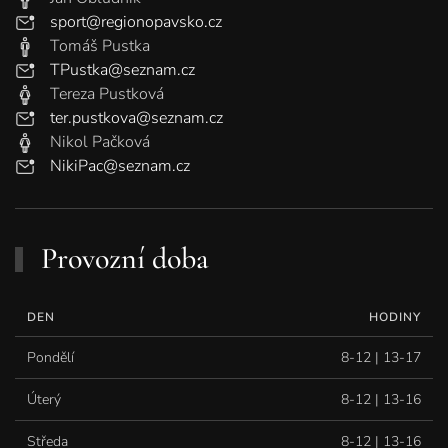
sport@regionopavsko.cz
Tomáš Pustka
TPustka@seznam.cz
Tereza Pustková
ter.pustkova@seznam.cz
Nikol Pačková
NikiPac@seznam.cz
Provozní doba
DEN
HODINY
Pondělí
8-12 | 13-17
Úterý
8-12 | 13-16
Středa
8-12 | 13-16