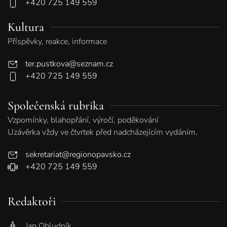
+420 725 149 559
Kultura
Příspěvky, reakce, informace
ter.pustkova@seznam.cz
+420 725 149 559
Společenská rubrika
Vzpomínky, blahopřání, výročí, poděkování
Uzávěrka vždy ve čtvrtek před nadcházejícím vydáním.
sekretariat@regionopavsko.cz
+420 725 149 559
Redaktoři
Jan Obludník