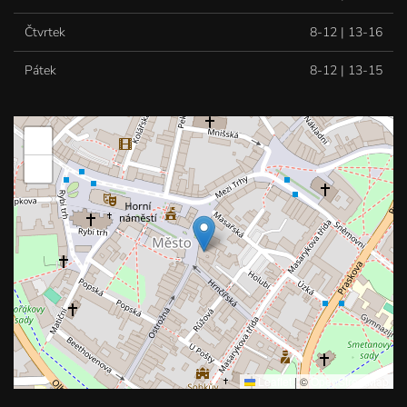
Čtvrtek
8-12 | 13-16
Pátek
8-12 | 13-15
+
−
Leaflet
|
©
OpenStreetMap