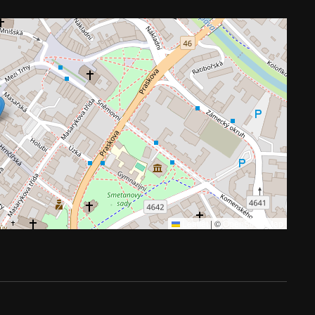
Leaflet
|
©
OpenStreetMap