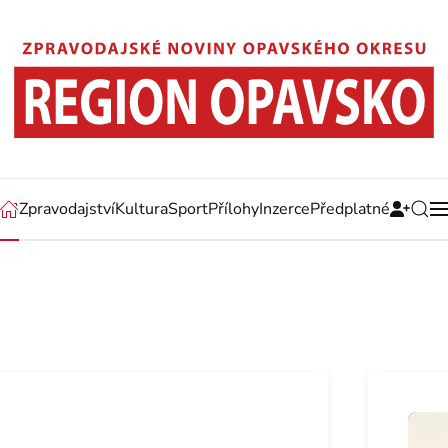
Zpravodajství
Kultura
Sport
Přílohy
Inzerce
Předplatné