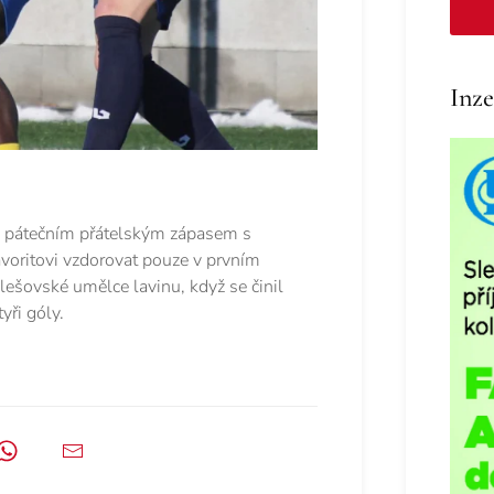
Inze
lok pátečním přátelským zápasem s
voritovi vzdorovat pouze v prvním
lešovské umělce lavinu, když se činil
yři góly.