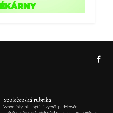
Společenská rubrika
Vzpomínky, blahopřání, výročí, poděkování
Uzávěrka vždy ve čtvrtek před nadcházejícím vydáním.