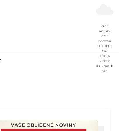
26°C
aktuální
27°C
pocitová
1019hPa
tlak
100%
vlhkost
4.02m/s
➤
vítr