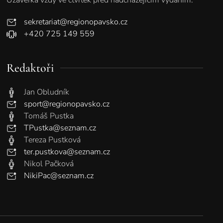
sekretariat@regionopavsko.cz
+420 725 149 559
Redaktoři
Jan Obludník
sport@regionopavsko.cz
Tomáš Pustka
TPustka@seznam.cz
Tereza Pustková
ter.pustkova@seznam.cz
Nikol Pačková
NikiPac@seznam.cz