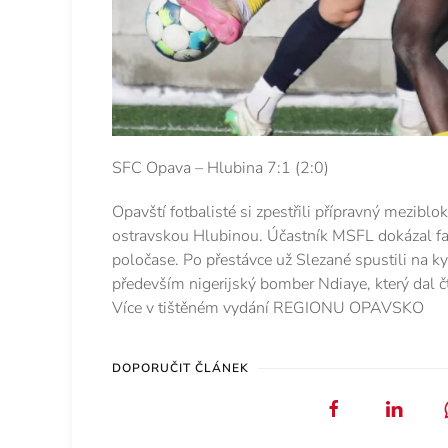
SFC Opava – Hlubina 7:1 (2:0)
Opavští fotbalisté si zpestřili přípravný mezib
ostravskou Hlubinou. Účastník MSFL dokázal fa
poločase. Po přestávce už Slezané spustili na ky
především nigerijský bomber Ndiaye, který dal čt
Více v tištěném vydání REGIONU OPAVSKO
DOPORUČIT ČLÁNEK