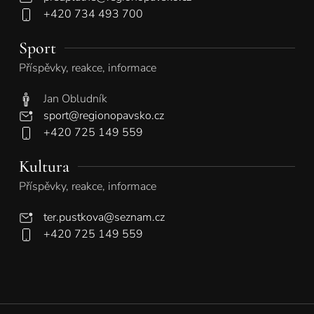
+420 734 493 700
Sport
Příspěvky, reakce, informace
Jan Obludník
sport@regionopavsko.cz
+420 725 149 559
Kultura
Příspěvky, reakce, informace
ter.pustkova@seznam.cz
+420 725 149 559