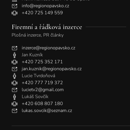
info@regionopavsko.cz
+420 725 149 559
Firemní a řádková inzerce
Plošná inzerce, PR články
inzerce@regionopavsko.cz
Jan Kuzník
+420 725 352 171
jan.kuznik@regionopavsko.cz
Lucie Tvrdoňová
+420 777 719 372
lucietv2@gmail.com
Lukáš Sovčík
+420 608 807 180
lukas.sovcik@seznam.cz