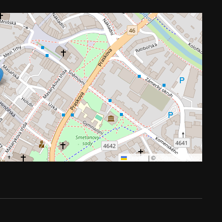
Leaflet
|
©
OpenStreetMap