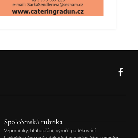
Společenská rubrika
Vzpomínky, blahopřání, výročí, poděkování
Uzávěrka vždy ve čtvrtek před nadcházejícím vydáním.