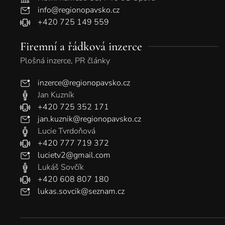
info@regionopavsko.cz
+420 725 149 559
Firemní a řádková inzerce
Plošná inzerce, PR články
inzerce@regionopavsko.cz
Jan Kuzník
+420 725 352 171
jan.kuznik@regionopavsko.cz
Lucie Tvrdoňová
+420 777 719 372
lucietv2@gmail.com
Lukáš Sovčík
+420 608 807 180
lukas.sovcik@seznam.cz