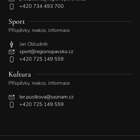
+420 734 493 700
Sport
Příspěvky, reakce, informace
Jan Obludník
sport@regionopavsko.cz
+420 725 149 559
Kultura
Příspěvky, reakce, informace
ter.pustkova@seznam.cz
+420 725 149 559