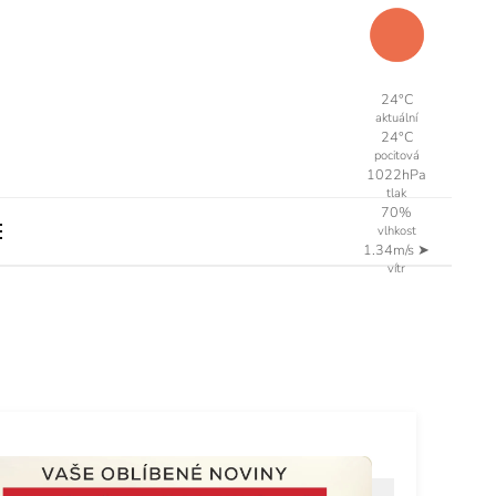
24°C
aktuální
24°C
pocitová
1022hPa
tlak
70%
vlhkost
1.34m/s
➤
vítr