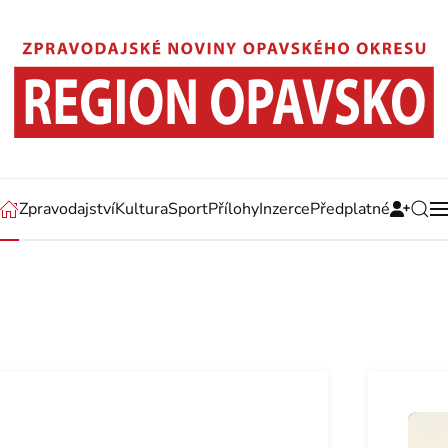
Zpravodajství
Kultura
Sport
Přílohy
Inzerce
Předplatné