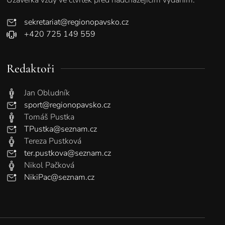
sekretariat@regionopavsko.cz
+420 725 149 559
Redaktoři
Jan Obludník
sport@regionopavsko.cz
Tomáš Pustka
TPustka@seznam.cz
Tereza Pustková
ter.pustkova@seznam.cz
Nikol Pačková
NikiPac@seznam.cz