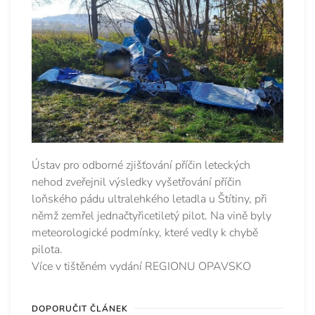
Ústav pro odborné zjišťování příčin leteckých
nehod zveřejnil výsledky vyšetřování příčin
loňského pádu ultralehkého letadla u Štítiny, při
němž zemřel jednačtyřicetiletý pilot. Na vině byly
meteorologické podmínky, které vedly k chybě
pilota.
Více v tištěném vydání REGIONU OPAVSKO
DOPORUČIT ČLÁNEK