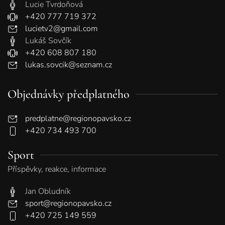
Lucie Tvrdoňová
+420 777 719 372
lucietv2@gmail.com
Lukáš Sovčík
+420 608 807 180
lukas.sovcik@seznam.cz
Objednávky předplatného
predplatne@regionopavsko.cz
+420 734 493 700
Sport
Příspěvky, reakce, informace
Jan Obludník
sport@regionopavsko.cz
+420 725 149 559