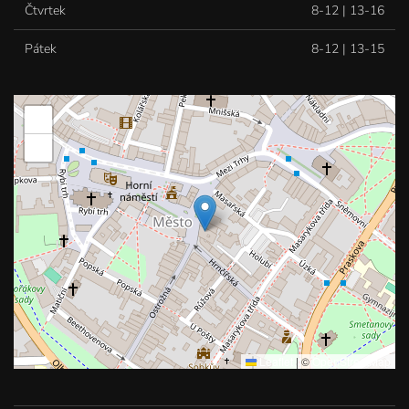
Čtvrtek
8-12 | 13-16
Pátek
8-12 | 13-15
+
−
Leaflet
|
©
OpenStreetMap