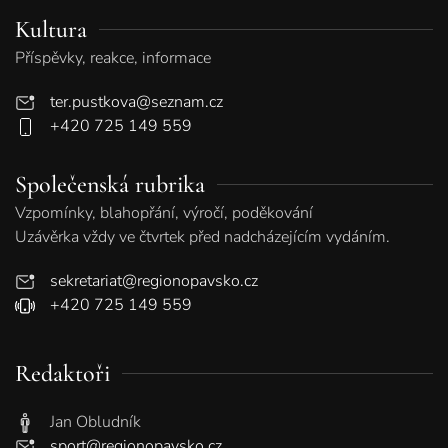
Kultura
Příspěvky, reakce, informace
ter.pustkova@seznam.cz
+420 725 149 559
Společenská rubrika
Vzpomínky, blahopřání, výročí, poděkování
Uzávěrka vždy ve čtvrtek před nadcházejícím vydáním.
sekretariat@regionopavsko.cz
+420 725 149 559
Redaktoři
Jan Obludník
sport@regionopavsko.cz