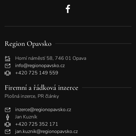
Region Opavsko
Horní náměstí 58, 746 01 Opava
info@regionopavsko.cz
+420 725 149 559
Firemní a řádková inzerce
Plošná inzerce, PR články
inzerce@regionopavsko.cz
Jan Kuzník
+420 725 352 171
jan.kuznik@regionopavsko.cz