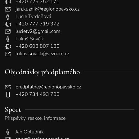
+420 725 352 171
jan.kuznik@regionopavsko.cz
Lucie Tvrdoňová
+420 777 719 372
lucietv2@gmail.com
Lukáš Sovčík
+420 608 807 180
lukas.sovcik@seznam.cz
Objednávky předplatného
predplatne@regionopavsko.cz
+420 734 493 700
Sport
Příspěvky, reakce, informace
Jan Obludník