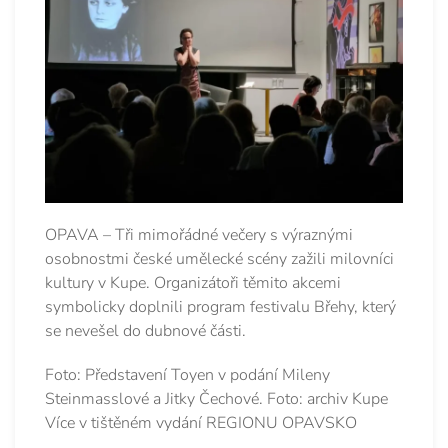
OPAVA – Tři mimořádné večery s výraznými
osobnostmi české umělecké scény zažili milovníci
kultury v Kupe. Organizátoři těmito akcemi
symbolicky doplnili program festivalu Břehy, který
se nevešel do dubnové části.
Foto: Představení Toyen v podání Mileny
Steinmasslové a Jitky Čechové. Foto: archiv Kupe
Více v tištěném vydání REGIONU OPAVSKO