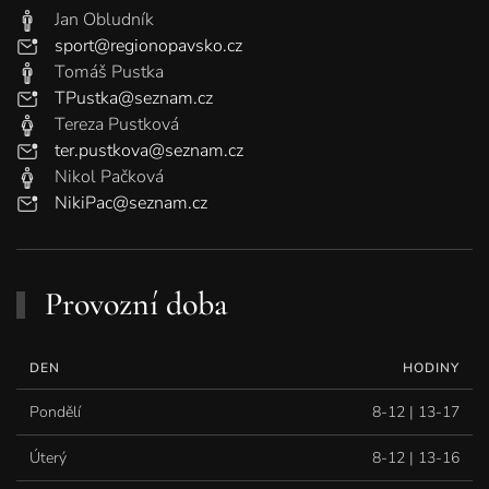
Jan Obludník
sport@regionopavsko.cz
Tomáš Pustka
TPustka@seznam.cz
Tereza Pustková
ter.pustkova@seznam.cz
Nikol Pačková
NikiPac@seznam.cz
Provozní doba
DEN
HODINY
Pondělí
8-12 | 13-17
Úterý
8-12 | 13-16