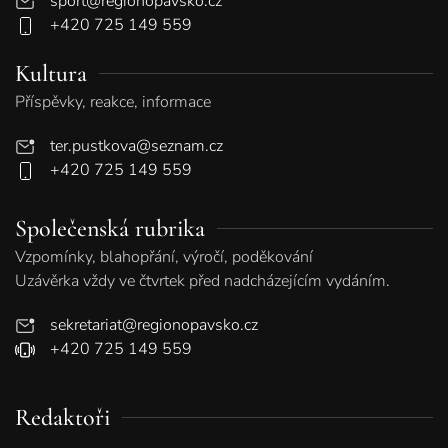
sport@regionopavsko.cz
+420 725 149 559
Kultura
Příspěvky, reakce, informace
ter.pustkova@seznam.cz
+420 725 149 559
Společenská rubrika
Vzpomínky, blahopřání, výročí, poděkování
Uzávěrka vždy ve čtvrtek před nadcházejícím vydáním.
sekretariat@regionopavsko.cz
+420 725 149 559
Redaktoři