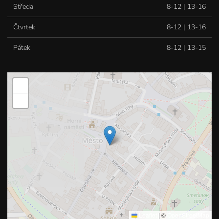
Středa
8-12 | 13-16
Čtvrtek
8-12 | 13-16
Pátek
8-12 | 13-15
+
−
Leaflet
|
©
OpenStreetMap