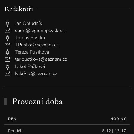
Redaktoři
Jan Obludník
sport@regionopavsko.cz
Tomáš Pustka
TPustka@seznam.cz
Tereza Pustková
ter.pustkova@seznam.cz
Nikol Pačková
NikiPac@seznam.cz
Provozní doba
DEN
HODINY
Pondělí
8-12 | 13-17