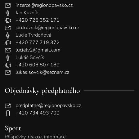
inzerce@regionopavsko.cz
Jan Kuzník
+420 725 352 171
jan.kuznik@regionopavsko.cz
Lucie Tvrdoňová
+420 777 719 372
lucietv2@gmail.com
Lukáš Sovčík
+420 608 807 180
lukas.sovcik@seznam.cz
Objednávky předplatného
predplatne@regionopavsko.cz
+420 734 493 700
Sport
Příspěvky, reakce, informace