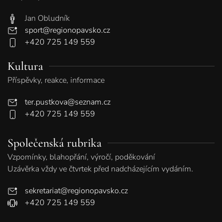
Jan Obludník
sport@regionopavsko.cz
+420 725 149 559
Kultura
Příspěvky, reakce, informace
ter.pustkova@seznam.cz
+420 725 149 559
Společenská rubrika
Vzpomínky, blahopřání, výročí, poděkování
Uzávěrka vždy ve čtvrtek před nadcházejícím vydáním.
sekretariat@regionopavsko.cz
+420 725 149 559