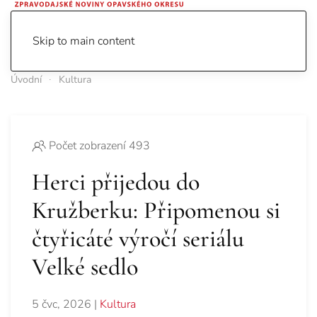
Skip to main content
Úvodní
Kultura
Počet zobrazení 493
Herci přijedou do
Kružberku: Připomenou si
čtyřicáté výročí seriálu
Velké sedlo
5 čvc, 2026
|
Kultura