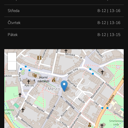
Středa
8-12 | 13-16
Čtvrtek
8-12 | 13-16
Pátek
8-12 | 13-15
+
−