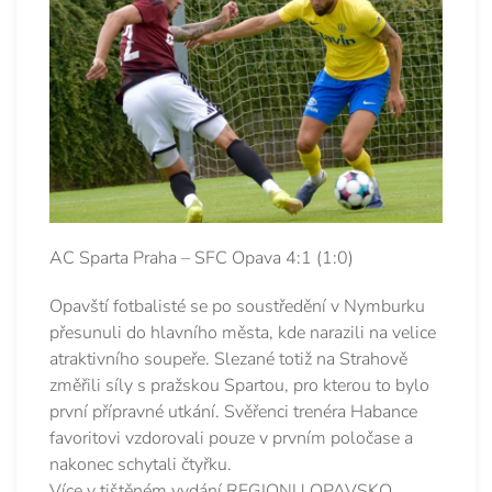
AC Sparta Praha – SFC Opava 4:1 (1:0)
Opavští fotbalisté se po soustředění v Nymburku
přesunuli do hlavního města, kde narazili na velice
atraktivního soupeře. Slezané totiž na Strahově
změřili síly s pražskou Spartou, pro kterou to bylo
první přípravné utkání. Svěřenci trenéra Habance
favoritovi vzdorovali pouze v prvním poločase a
nakonec schytali čtyřku.
Více v tištěném vydání REGIONU OPAVSKO