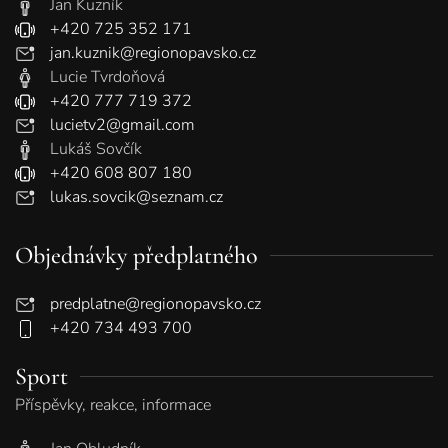
Jan Kuzník
+420 725 352 171
jan.kuznik@regionopavsko.cz
Lucie Tvrdoňová
+420 777 719 372
lucietv2@gmail.com
Lukáš Sovčík
+420 608 807 180
lukas.sovcik@seznam.cz
Objednávky předplatného
predplatne@regionopavsko.cz
+420 734 493 700
Sport
Příspěvky, reakce, informace