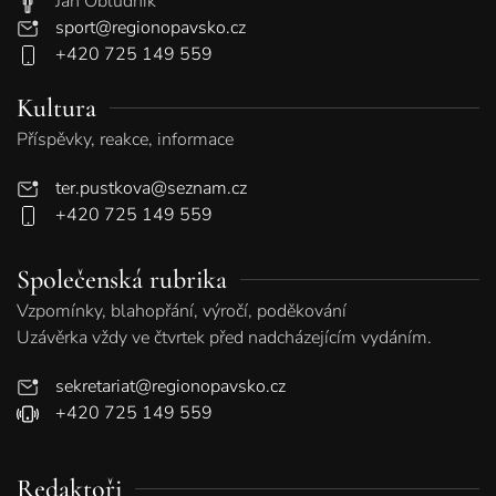
Jan Obludník
sport@regionopavsko.cz
+420 725 149 559
Kultura
Příspěvky, reakce, informace
ter.pustkova@seznam.cz
+420 725 149 559
Společenská rubrika
Vzpomínky, blahopřání, výročí, poděkování
Uzávěrka vždy ve čtvrtek před nadcházejícím vydáním.
sekretariat@regionopavsko.cz
+420 725 149 559
Redaktoři