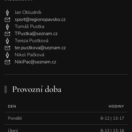
Jan Obludník
sport@regionopavsko.cz
Tomáš Pustka
TPustka@seznam.cz
Tereza Pustková
ter.pustkova@seznam.cz
Nikol Pačková
NikiPac@seznam.cz
Provozní doba
DEN
HODINY
Pondělí
8-12 | 13-17
Úterý
8-12 | 13-16