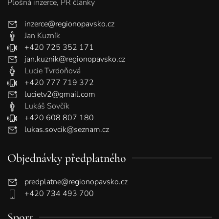
Plošná inzerce, PR články
inzerce@regionopavsko.cz
Jan Kuzník
+420 725 352 171
jan.kuznik@regionopavsko.cz
Lucie Tvrdoňová
+420 777 719 372
lucietv2@gmail.com
Lukáš Sovčík
+420 608 807 180
lukas.sovcik@seznam.cz
Objednávky předplatného
predplatne@regionopavsko.cz
+420 734 493 700
Sport