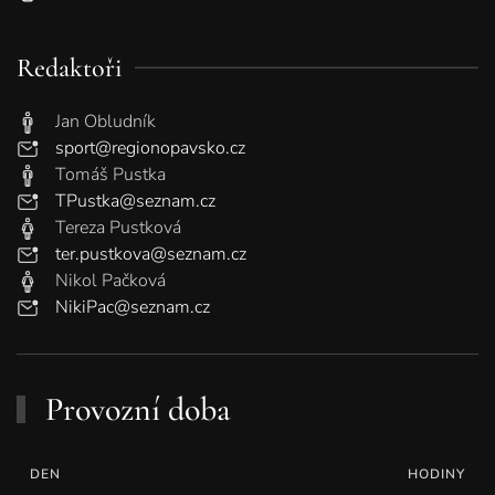
Redaktoři
Jan Obludník
sport@regionopavsko.cz
Tomáš Pustka
TPustka@seznam.cz
Tereza Pustková
ter.pustkova@seznam.cz
Nikol Pačková
NikiPac@seznam.cz
Provozní doba
DEN
HODINY