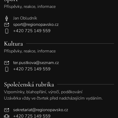
Příspěvky, reakce, informace
Jan Obludník
sport@regionopavsko.cz
+420 725 149 559
Kultura
Příspěvky, reakce, informace
ter.pustkova@seznam.cz
+420 725 149 559
Společenská rubrika
Vzpomínky, blahopřání, výročí, poděkování
Uzávěrka vždy ve čtvrtek před nadcházejícím vydáním.
sekretariat@regionopavsko.cz
+420 725 149 559