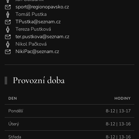
sport@regionopavsko.cz
Tomáš Pustka
TPustka@seznam.cz
Tereza Pustková
ter.pustkova@seznam.cz
Nikol Pačková
NikiPac@seznam.cz
Provozní doba
DEN
HODINY
Pondělí
8-12 | 13-17
Úterý
8-12 | 13-16
Středa
8-12 | 13-16