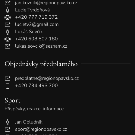
jan.kuznik@regionopavsko.cz
Lucie Tvrdoňová
+420 777 719 372
lucietv2@gmail.com
Lukáš Sovčík
+420 608 807 180
lukas.sovcik@seznam.cz
Objednávky předplatného
predplatne@regionopavsko.cz
+420 734 493 700
Sport
Příspěvky, reakce, informace
Jan Obludník
sport@regionopavsko.cz