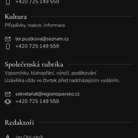
+420 725 149 559
Kultura
Příspěvky, reakce, informace
ter.pustkova@seznam.cz
+420 725 149 559
Společenská rubrika
Vzpomínky, blahopřání, výročí, poděkování
Uzávěrka vždy ve čtvrtek před nadcházejícím vydáním.
sekretariat@regionopavsko.cz
+420 725 149 559
Redaktoři
Jan Obludník