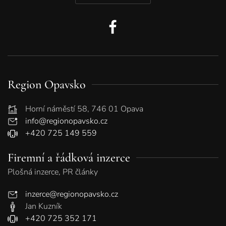
Region Opavsko
Horní náměstí 58, 746 01 Opava
info@regionopavsko.cz
+420 725 149 559
Firemní a řádková inzerce
Plošná inzerce, PR články
inzerce@regionopavsko.cz
Jan Kuzník
+420 725 352 171