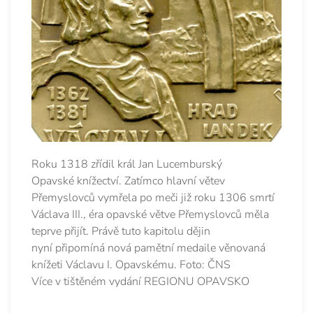
Roku 1318 zřídil král Jan Lucemburský
Opavské knížectví. Zatímco hlavní větev
Přemyslovců vymřela po meči již roku 1306 smrtí
Václava III., éra opavské větve Přemyslovců měla
teprve přijít. Právě tuto kapitolu dějin
nyní připomíná nová pamětní medaile věnovaná
knížeti Václavu I. Opavskému. Foto: ČNS
Více v tištěném vydání REGIONU OPAVSKO