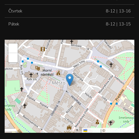
Čtvrtek
8-12 | 13-16
Pátek
8-12 | 13-15
+
−
Leaflet
|
©
OpenStreetMap