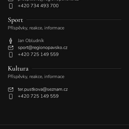
+420 734 493 700
Sport
Příspěvky, reakce, informace
Jan Obludník
sport@regionopavsko.cz
+420 725 149 559
Kultura
Příspěvky, reakce, informace
ter.pustkova@seznam.cz
+420 725 149 559