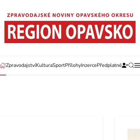
Zpravodajství
Kultura
Sport
Přílohy
Inzerce
Předplatné