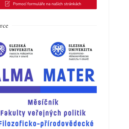
Pomocí formuláře na našich stránkách
rce