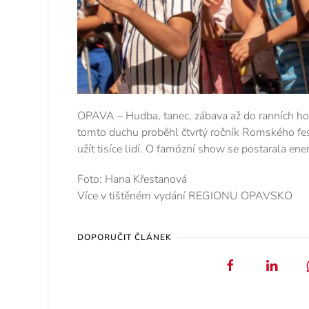
OPAVA – Hudba, tanec, zábava až do ranních ho
tomto duchu proběhl čtvrtý ročník Romského fest
užít tisíce lidí. O famózní show se postarala en
Foto: Hana Křestanová
Více v tištěném vydání REGIONU OPAVSKO
DOPORUČIT ČLÁNEK