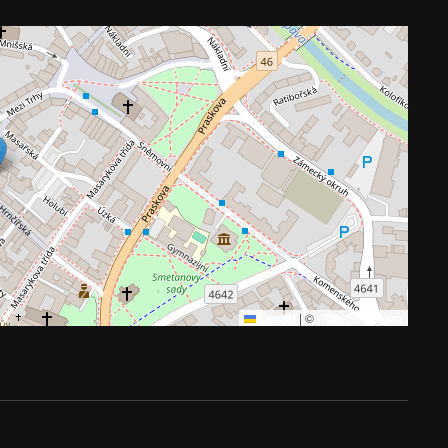
Leaflet
|
©
OpenStreetMap