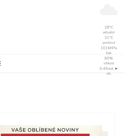
28°C
aktuální
31°C
pocitová
1016hPa
tlak
80%
vlhkost
0.45m/s
➤
vítr