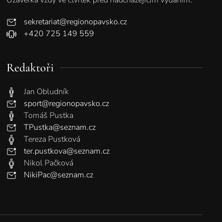
sekretariat@regionopavsko.cz
+420 725 149 559
Redaktoři
Jan Obludník
sport@regionopavsko.cz
Tomáš Pustka
TPustka@seznam.cz
Tereza Pustková
ter.pustkova@seznam.cz
Nikol Pačková
NikiPac@seznam.cz