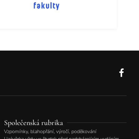
Společenská rubrika
Vzpomínky, blahopřání, výročí, poděkování
Uzávěrka vždy ve čtvrtek před nadcházejícím vydáním.