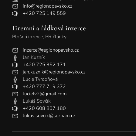
info@regionopavsko.cz
+420 725 149 559
Firemní a řádková inzerce
Plošná inzerce, PR články
inzerce@regionopavsko.cz
Jan Kuzník
+420 725 352 171
jan.kuznik@regionopavsko.cz
Lucie Tvrdoňová
+420 777 719 372
lucietv2@gmail.com
Lukáš Sovčík
+420 608 807 180
lukas.sovcik@seznam.cz