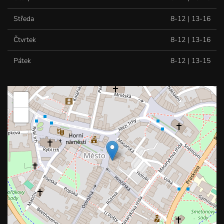
Středa
8-12 | 13-16
Čtvrtek
8-12 | 13-16
Pátek
8-12 | 13-15
+
−