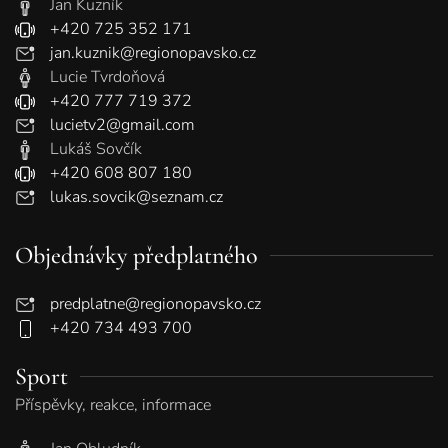
Jan Kuzník
+420 725 352 171
jan.kuznik@regionopavsko.cz
Lucie Tvrdoňová
+420 777 719 372
lucietv2@gmail.com
Lukáš Sovčík
+420 608 807 180
lukas.sovcik@seznam.cz
Objednávky předplatného
predplatne@regionopavsko.cz
+420 734 493 700
Sport
Příspěvky, reakce, informace