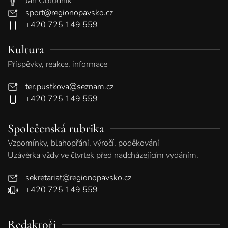
Jan Obludník
sport@regionopavsko.cz
+420 725 149 559
Kultura
Příspěvky, reakce, informace
ter.pustkova@seznam.cz
+420 725 149 559
Společenská rubrika
Vzpomínky, blahopřání, výročí, poděkování
Uzávěrka vždy ve čtvrtek před nadcházejícím vydáním.
sekretariat@regionopavsko.cz
+420 725 149 559
Redaktoři