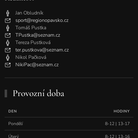
Jan Obludník
sport@regionopavsko.cz
Tomáš Pustka
TPustka@seznam.cz
Tereza Pustková
ter.pustkova@seznam.cz
Nikol Pačková
NikiPac@seznam.cz
Provozní doba
DEN
HODINY
Pondělí
8-12 | 13-17
Úterý
8-12 | 13-16