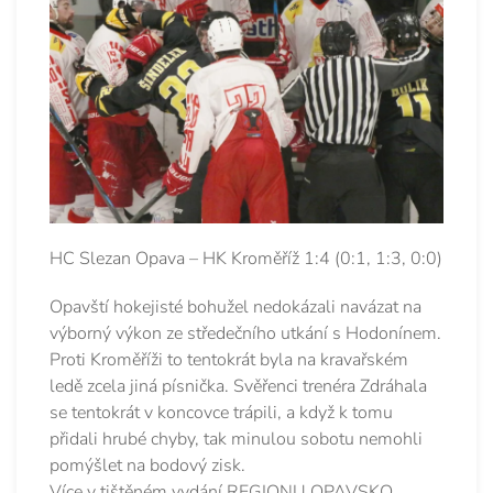
HC Slezan Opava – HK Kroměříž 1:4 (0:1, 1:3, 0:0)
Opavští hokejisté bohužel nedokázali navázat na
výborný výkon ze středečního utkání s Hodonínem.
Proti Kroměříži to tentokrát byla na kravařském
ledě zcela jiná písnička. Svěřenci trenéra Zdráhala
se tentokrát v koncovce trápili, a když k tomu
přidali hrubé chyby, tak minulou sobotu nemohli
pomýšlet na bodový zisk.
Více v tištěném vydání REGIONU OPAVSKO