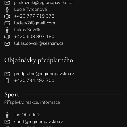
jan.kuznik@regionopavsko.cz
Lucie Tvrdoňová
+420 777 719 372
lucietv2@gmail.com
Lukáš Sovčík
+420 608 807 180
lukas.sovcik@seznam.cz
Objednávky předplatného
predplatne@regionopavsko.cz
+420 734 493 700
Sport
Příspěvky, reakce, informace
Jan Obludník
sport@regionopavsko.cz