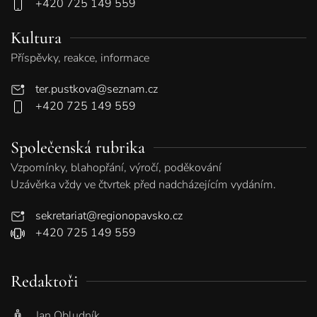
+420 725 149 559
Kultura
Příspěvky, reakce, informace
ter.pustkova@seznam.cz
+420 725 149 559
Společenská rubrika
Vzpomínky, blahopřání, výročí, poděkování
Uzávěrka vždy ve čtvrtek před nadcházejícím vydáním.
sekretariat@regionopavsko.cz
+420 725 149 559
Redaktoři
Jan Obludník