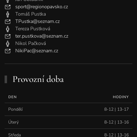
sport@regionopavsko.cz
Tomáš Pustka
TPustka@seznam.cz
Tereza Pustková
ter.pustkova@seznam.cz
Nikol Pačková
NikiPac@seznam.cz
Provozní doba
DEN
HODINY
Pondělí
8-12 | 13-17
Úterý
8-12 | 13-16
Středa
8-12 | 13-16