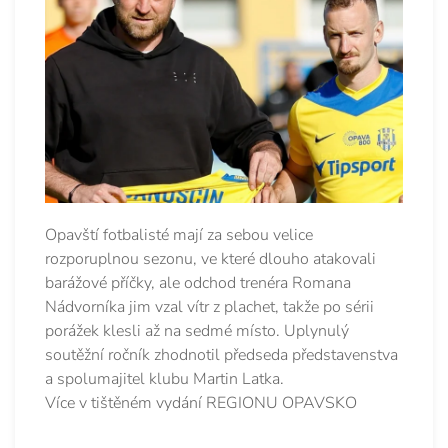
Opavští fotbalisté mají za sebou velice
rozporuplnou sezonu, ve které dlouho atakovali
barážové příčky, ale odchod trenéra Romana
Nádvorníka jim vzal vítr z plachet, takže po sérii
porážek klesli až na sedmé místo. Uplynulý
soutěžní ročník zhodnotil předseda představenstva
a spolumajitel klubu Martin Latka.
Více v tištěném vydání REGIONU OPAVSKO