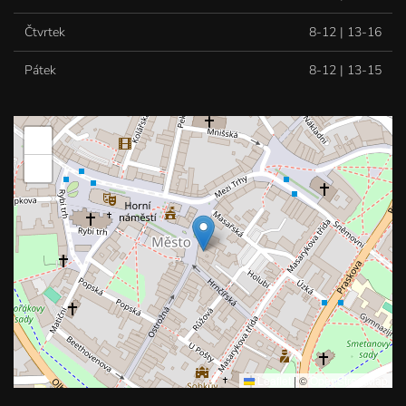
Čtvrtek
8-12 | 13-16
Pátek
8-12 | 13-15
+
−
Leaflet
|
©
OpenStreetMap