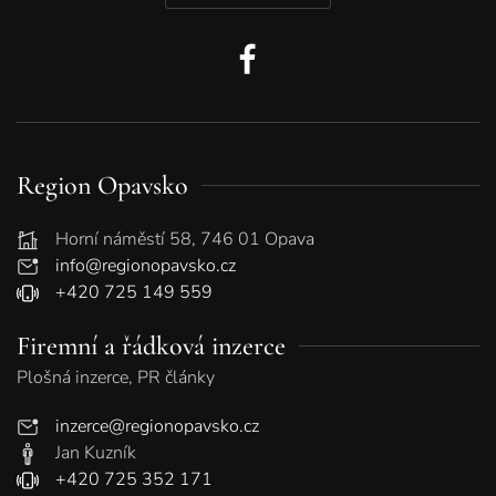
Region Opavsko
Horní náměstí 58, 746 01 Opava
info@regionopavsko.cz
+420 725 149 559
Firemní a řádková inzerce
Plošná inzerce, PR články
inzerce@regionopavsko.cz
Jan Kuzník
+420 725 352 171