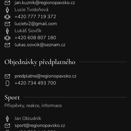
jan.kuznik@regionopavsko.cz
Lucie Tvrdoňová
+420 777 719 372
lucietv2@gmail.com
Lukáš Sovčík
+420 608 807 180
lukas.sovcik@seznam.cz
Objednávky předplatného
predplatne@regionopavsko.cz
+420 734 493 700
Sport
Příspěvky, reakce, informace
Jan Obludník
sport@regionopavsko.cz