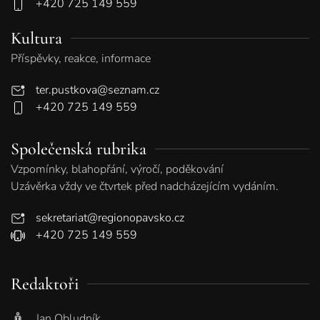
+420 725 149 559
Kultura
Příspěvky, reakce, informace
ter.pustkova@seznam.cz
+420 725 149 559
Společenská rubrika
Vzpomínky, blahopřání, výročí, poděkování
Uzávěrka vždy ve čtvrtek před nadcházejícím vydáním.
sekretariat@regionopavsko.cz
+420 725 149 559
Redaktoři
Jan Obludník