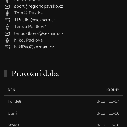
sport@regionopavsko.cz
Tomáš Pustka
TPustka@seznam.cz
Tereza Pustková
ter.pustkova@seznam.cz
Nikol Pačková
NikiPac@seznam.cz
Provozní doba
DEN
HODINY
Pondělí
8-12 | 13-17
Úterý
8-12 | 13-16
Středa
8-12 | 13-16