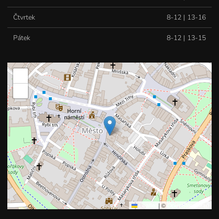
Čtvrtek
8-12 | 13-16
Pátek
8-12 | 13-15
+
−
Leaflet
|
©
OpenStreetMap