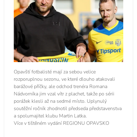
Opavští fotbalisté mají za sebou velice
rozporuplnou sezonu, ve které dlouho atakovali
barážové příčky, ale odchod trenéra Romana
Nádvorníka jim vzal vítr z plachet, takže po sérii
porážek klesli až na sedmé místo. Uplynulý
soutěžní ročník zhodnotil předseda představenstva
a spolumajitel klubu Martin Latka.
Více v tištěném vydání REGIONU OPAVSKO