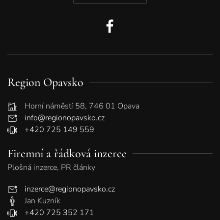
Region Opavsko
Horní náměstí 58, 746 01 Opava
info@regionopavsko.cz
+420 725 149 559
Firemní a řádková inzerce
Plošná inzerce, PR články
inzerce@regionopavsko.cz
Jan Kuzník
+420 725 352 171